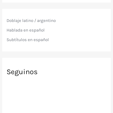
c
a
r
p
Doblaje latino / argentino
o
r
Hablada en español
:
Subtítulos en español
Seguinos