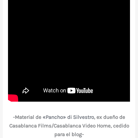
-Material de
«Pancho» di Silvestro
, ex dueño de
Casablanca Films/Casablanca Video Home, cedido
para el blog-