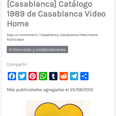
[Casablanca] Catálogo
1989 de Casablanca Video
Home
Deja un comentario
/
Casablanca
,
Casablanca Video Home
,
Publicidad
Entrevistas y colaboraciones
Compartir:
F
T
Pi
W
T
R
Te
C
a
w
nt
h
u
e
le
o
Más publicidades agregadas el 25/08/2012
c
it
er
at
m
d
gr
m
e
te
e
s
bl
di
a
p
b
r
st
A
r
t
m
ar