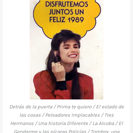
o
p
ti
o
p
r
k
Detrás de la puerta / Prima te quiero / El estado de
las cosas / Peleadores Implacables / Tres
Hermanos / Una historia Diferente / La Alcoba / El
Gendarme y las pícaras Policías / Tomboy, una