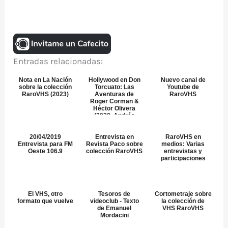
Entradas relacionadas:
Nota en La Nación
Hollywood en Don
Nuevo canal de
sobre la colección
Torcuato: Las
Youtube de
RaroVHS (2023)
Aventuras de
RaroVHS
Roger Corman &
Héctor Olivera
(2020, Andrés
Fevrier)
20/04/2019
Entrevista en
RaroVHS en
Entrevista para FM
Revista Paco sobre
medios: Varias
Oeste 106.9
colección RaroVHS
entrevistas y
participaciones
El VHS, otro
Tesoros de
Cortometraje sobre
formato que vuelve
videoclub - Texto
la colección de
de Emanuel
VHS RaroVHS
Mordacini