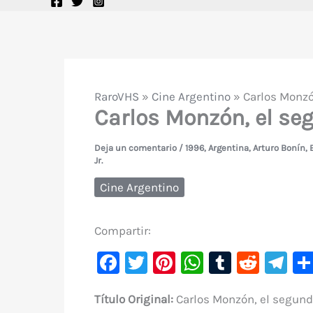
RaroVHS
»
Cine Argentino
»
Carlos Monzó
Carlos Monzón, el seg
Deja un comentario
/
1996
,
Argentina
,
Arturo Bonín
,
Jr.
Cine Argentino
Compartir:
F
T
Pi
W
T
R
Te
a
w
nt
h
u
e
le
Título Original:
Carlos Monzón, el segund
c
it
er
at
m
d
gr