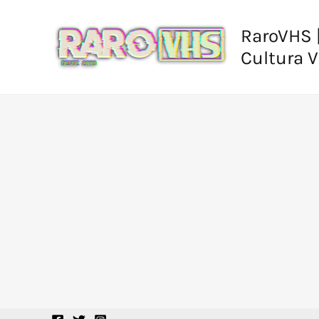
Ir
al
RaroVHS |
contenido
Cultura 