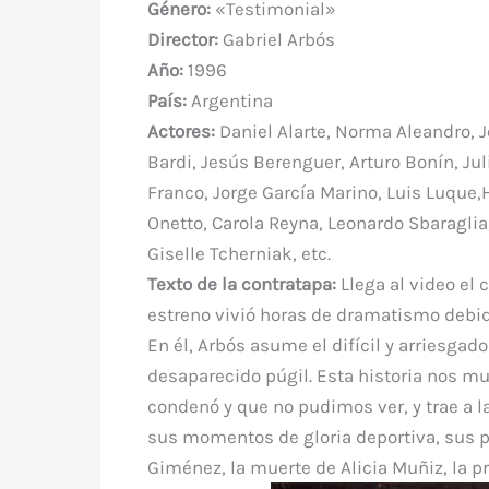
Género:
«Testimonial»
e
te
e
s
bl
di
a
Director:
Gabriel Arbós
b
r
st
A
r
t
m
Año:
1996
o
p
País:
Argentina
o
p
Actores:
Daniel Alarte, Norma Aleandro, J
k
Bardi, Jesús Berenguer, Arturo Bonín, Jul
Franco, Jorge García Marino, Luis Luque,
Onetto, Carola Reyna, Leonardo Sbaraglia
Giselle Tcherniak, etc.
Texto de la contratapa:
Llega al video el 
estreno vivió horas de dramatismo debid
En él, Arbós asume el difícil y arriesga
desaparecido púgil. Esta historia nos mue
condenó y que no pudimos ver, y trae a l
sus momentos de gloria deportiva, sus 
Giménez, la muerte de Alicia Muñiz, la pr