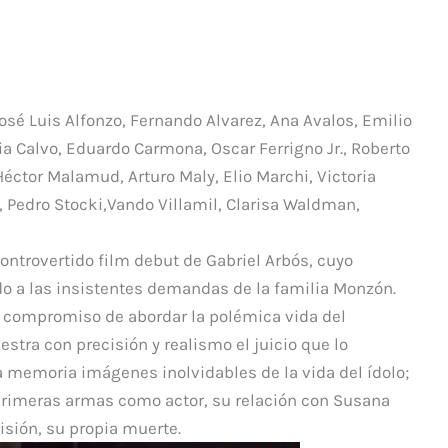
p
ar
ti
r
osé Luis Alfonzo, Fernando Alvarez, Ana Avalos, Emilio
ia Calvo, Eduardo Carmona, Oscar Ferrigno Jr., Roberto
Héctor Malamud, Arturo Maly, Elio Marchi, Victoria
, Pedro Stocki,Vando Villamil, Clarisa Waldman,
controvertido film debut de Gabriel Arbós, cuyo
o a las insistentes demandas de la familia Monzón.
do compromiso de abordar la polémica vida del
stra con precisión y realismo el juicio que lo
a memoria imágenes inolvidables de la vida del ídolo;
primeras armas como actor, su relación con Susana
isión, su propia muerte.