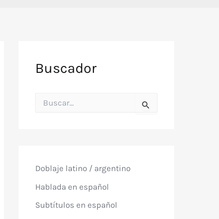
Buscador
B
u
s
c
a
r
p
o
Doblaje latino / argentino
r
:
Hablada en español
Subtítulos en español