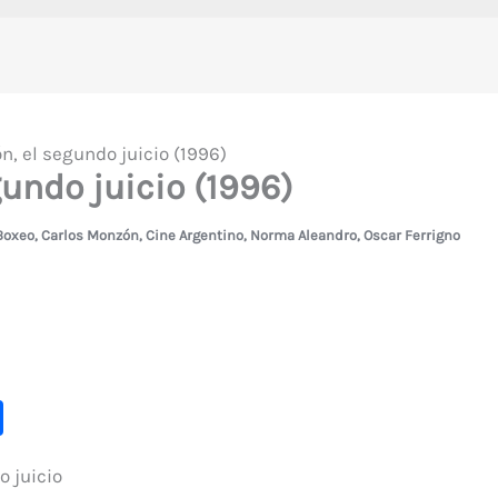
n, el segundo juicio (1996)
undo juicio (1996)
Boxeo
,
Carlos Monzón
,
Cine Argentino
,
Norma Aleandro
,
Oscar Ferrigno
C
o
o juicio
m