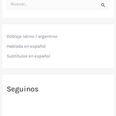
B
u
s
c
a
r
p
Doblaje latino / argentino
o
r
Hablada en español
:
Subtítulos en español
Seguinos