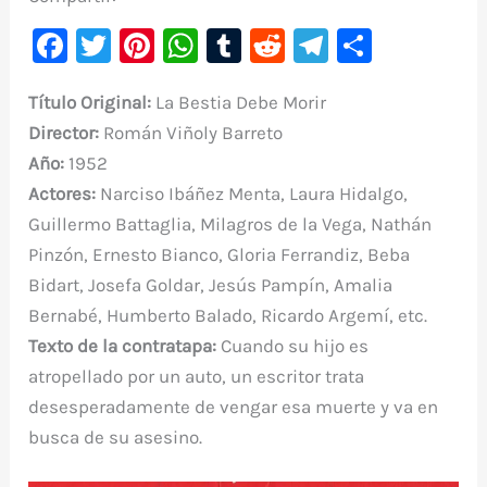
F
T
Pi
W
T
R
Te
C
a
w
nt
h
u
e
le
o
Título Original:
La Bestia Debe Morir
c
it
er
at
m
d
gr
m
Director:
Román Viñoly Barreto
e
te
e
s
bl
di
a
p
Año:
1952
b
r
st
A
r
t
m
ar
Actores:
Narciso Ibáñez Menta, Laura Hidalgo,
o
p
ti
Guillermo Battaglia, Milagros de la Vega, Nathán
o
p
r
Pinzón, Ernesto Bianco, Gloria Ferrandiz, Beba
k
Bidart, Josefa Goldar, Jesús Pampín, Amalia
Bernabé, Humberto Balado, Ricardo Argemí, etc.
Texto de la contratapa:
Cuando su hijo es
atropellado por un auto, un escritor trata
desesperadamente de vengar esa muerte y va en
busca de su asesino.