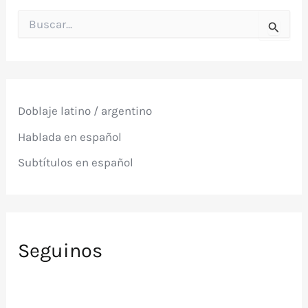
B
u
s
c
a
r
p
Doblaje latino / argentino
o
r
Hablada en español
:
Subtítulos en español
Seguinos