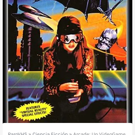
RaroVHS
»
Ciencia Ficción
»
Arcade: Un VideoGame