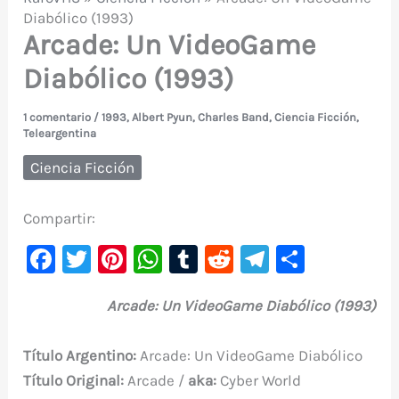
Diabólico (1993)
Arcade: Un VideoGame
Diabólico (1993)
1 comentario
/
1993
,
Albert Pyun
,
Charles Band
,
Ciencia Ficción
,
Teleargentina
Ciencia Ficción
Compartir:
F
T
Pi
W
T
R
Te
C
a
w
nt
h
u
e
le
o
Arcade: Un VideoGame Diabólico (1993)
c
it
er
at
m
d
gr
m
e
te
e
s
bl
di
a
p
Título Argentino:
Arcade: Un VideoGame Diabólico
b
r
st
A
r
t
m
ar
Título Original:
Arcade /
aka:
Cyber World