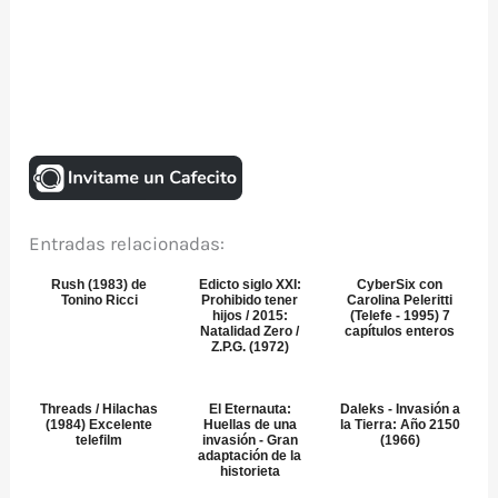
Entradas relacionadas:
Rush (1983) de
Edicto siglo XXI:
CyberSix con
Tonino Ricci
Prohibido tener
Carolina Peleritti
hijos / 2015:
(Telefe - 1995) 7
Natalidad Zero /
capítulos enteros
Z.P.G. (1972)
Threads / Hilachas
El Eternauta:
Daleks - Invasión a
(1984) Excelente
Huellas de una
la Tierra: Año 2150
telefilm
invasión - Gran
(1966)
adaptación de la
historieta