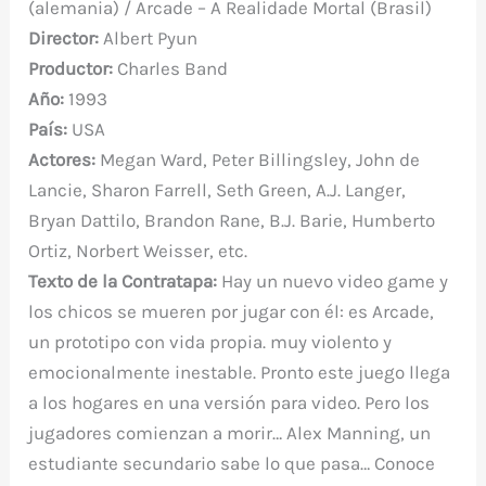
o
p
ti
(alemania) / Arcade – A Realidade Mortal (Brasil)
o
p
r
Director:
Albert Pyun
k
Productor:
Charles Band
Año:
1993
País:
USA
Actores:
Megan Ward, Peter Billingsley, John de
Lancie, Sharon Farrell, Seth Green, A.J. Langer,
Bryan Dattilo, Brandon Rane, B.J. Barie, Humberto
Ortiz, Norbert Weisser, etc.
Texto de la Contratapa:
Hay un nuevo video game y
los chicos se mueren por jugar con él: es Arcade,
un prototipo con vida propia. muy violento y
emocionalmente inestable. Pronto este juego llega
a los hogares en una versión para video. Pero los
jugadores comienzan a morir… Alex Manning, un
estudiante secundario sabe lo que pasa… Conoce