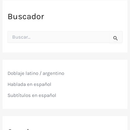
Buscador
B
u
s
c
a
r
p
Doblaje latino / argentino
o
r
Hablada en español
:
Subtítulos en español