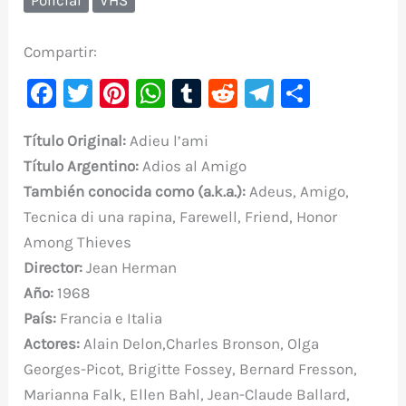
Compartir:
F
T
Pi
W
T
R
Te
C
a
w
nt
h
u
e
le
o
Título Original:
Adieu l’ami
c
it
er
at
m
d
gr
m
Título Argentino:
Adios al Amigo
e
te
e
s
bl
di
a
p
También conocida como (a.k.a.):
Adeus, Amigo,
b
r
st
A
r
t
m
ar
Tecnica di una rapina, Farewell, Friend, Honor
o
p
ti
Among Thieves
o
p
r
Director:
Jean Herman
k
Año:
1968
País:
Francia e Italia
Actores:
Alain Delon,Charles Bronson, Olga
Georges-Picot, Brigitte Fossey, Bernard Fresson,
Marianna Falk, Ellen Bahl, Jean-Claude Ballard,