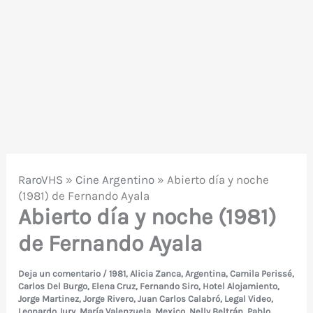
RaroVHS
»
Cine Argentino
»
Abierto día y noche
(1981) de Fernando Ayala
Abierto día y noche (1981)
de Fernando Ayala
Deja un comentario
/
1981
,
Alicia Zanca
,
Argentina
,
Camila Perissé
,
Carlos Del Burgo
,
Elena Cruz
,
Fernando Siro
,
Hotel Alojamiento
,
Jorge Martinez
,
Jorge Rivero
,
Juan Carlos Calabró
,
Legal Video
,
Leonardo Jury
,
María Valenzuela
,
Mexico
,
Nelly Beltrán
,
Pablo