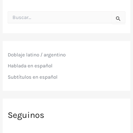
B
u
s
c
a
r
p
Doblaje latino / argentino
o
r
Hablada en español
:
Subtítulos en español
Seguinos