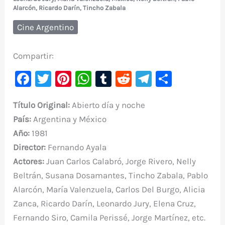
Alarcón
,
Ricardo Darín
,
Tincho Zabala
Cine Argentino
Compartir:
F
T
Pi
W
T
R
Te
C
a
w
nt
h
u
e
le
o
Título Original:
Abierto día y noche
c
it
er
at
m
d
gr
m
País:
Argentina y México
e
te
e
s
bl
di
a
p
Año:
1981
b
r
st
A
r
t
m
ar
Director:
Fernando Ayala
o
p
ti
Actores:
Juan Carlos Calabró, Jorge Rivero, Nelly
o
p
r
Beltrán, Susana Dosamantes, Tincho Zabala, Pablo
k
Alarcón, María Valenzuela, Carlos Del Burgo, Alicia
Zanca, Ricardo Darín, Leonardo Jury, Elena Cruz,
Fernando Siro, Camila Perissé, Jorge Martínez, etc.