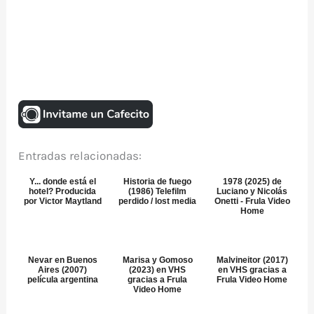
Entradas relacionadas:
Y... donde está el
Historia de fuego
1978 (2025) de
hotel? Producida
(1986) Telefilm
Luciano y Nicolás
por Victor Maytland
perdido / lost media
Onetti - Frula Video
Home
Nevar en Buenos
Marisa y Gomoso
Malvineitor (2017)
Aires (2007)
(2023) en VHS
en VHS gracias a
película argentina
gracias a Frula
Frula Video Home
Video Home