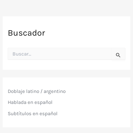
Buscador
B
u
s
c
a
r
p
Doblaje latino / argentino
o
r
Hablada en español
:
Subtítulos en español