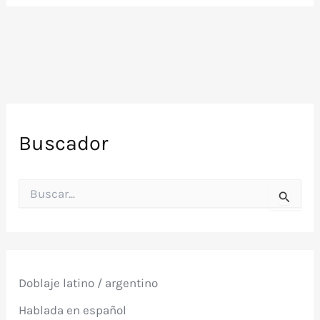
Buscador
B
u
s
c
a
r
p
Doblaje latino / argentino
o
r
Hablada en español
: