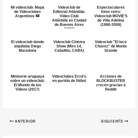
Mi videoclub: Mapa
Videoclub de
Espectaculares
de Videoclubes
Editorial Atlántida:
fotos retro:
Argentinos
Video Club
Videoclub MOVIE'S
Atlántida en Ciudad
de Villa Adelina
de Buenos Aires
(1986-2008)
(1985)
El videoclub donde
Videoclub Cinema
Videoclub "El loco
alquilaba Diego
Show (Miro 14,
Chavez" de Monte
Maradona
Caballito, CABA)
Grande
Miniserie uruguaya
Videoclubes Errol's
Acciones de
sobre un videoclub:
en partido de fútbol
BLOCKBUSTER
El Mundo de los
crecen gracias a
Videos (2017)
Reddit
ANTERIOR
SIGUIENTE