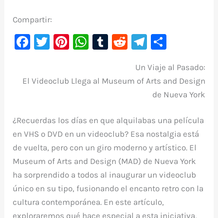
Compartir:
F
T
Pi
W
T
R
Te
C
a
w
nt
h
u
e
le
o
Un Viaje al Pasado:
c
it
er
at
m
d
gr
m
El Videoclub Llega al Museum of Arts and Design
e
te
e
s
bl
di
a
p
de Nueva York
b
r
st
A
r
t
m
ar
o
p
ti
¿Recuerdas los días en que alquilabas una película
o
p
r
en VHS o DVD en un videoclub? Esa nostalgia está
k
de vuelta, pero con un giro moderno y artístico. El
Museum of Arts and Design (MAD) de Nueva York
ha sorprendido a todos al inaugurar un videoclub
único en su tipo, fusionando el encanto retro con la
cultura contemporánea. En este artículo,
exploraremos qué hace especial a esta iniciativa,