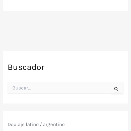
Buscador
B
u
s
c
a
r
p
Doblaje latino / argentino
o