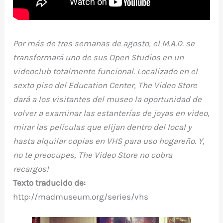
Por más de tres semanas de agosto, el M.A.D. se
transformará uno de sus Open Studios en un
videoclub totalmente funcional. Localizado en el
sexto piso del Education Center, The Video Store
dará a los visitantes del museo la oportunidad de
volver a examinar las estanterías de joyas en video,
mirar las películas que elijan dentro del local y
hasta alquilar copias en VHS para uso hogareño. Y,
no te preocupes, The Video Store no cobra
recargos!
Texto traducido de:
http://madmuseum.org/series/vhs