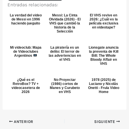
Entradas relacionadas:
La verdad del video
Messi: La Cinta
El VHS revive en
de Messi en 1996
Olvidada (2026) - El
2026: ¿Cuál es la
haciendo jueguito
VHS que cambió la
película exclusiva
historia de la
en videotape?
Selección
Mi videoclub: Mapa
La piratería es un
Lionsgate anuncia
de Videoclubes
delito: El terror de
la preventa de Kill
Argentinos
las advertencias en
Bill: The Whole
el VHS
Bloody Affair en
VHS
¿Qué es el
No Proyectar
1978 (2025) de
RetroBox? TV +
(1986) cortos de
Luciano y Nicolás
videocasetera de
Manes y Curubeto
Onetti - Frula Video
2026
en VHS
Home
ANTERIOR
SIGUIENTE