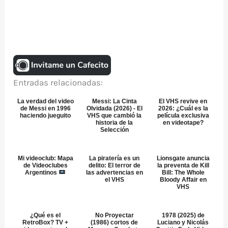
Entradas relacionadas:
La verdad del video
Messi: La Cinta
El VHS revive en
de Messi en 1996
Olvidada (2026) - El
2026: ¿Cuál es la
haciendo jueguito
VHS que cambió la
película exclusiva
historia de la
en videotape?
Selección
Mi videoclub: Mapa
La piratería es un
Lionsgate anuncia
de Videoclubes
delito: El terror de
la preventa de Kill
Argentinos
las advertencias en
Bill: The Whole
el VHS
Bloody Affair en
VHS
¿Qué es el
No Proyectar
1978 (2025) de
RetroBox? TV +
(1986) cortos de
Luciano y Nicolás