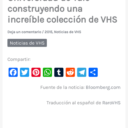
construyendo una
increíble colección de VHS
Deja un comentario
/
2015
,
Noticias de VHS
Noticias de VHS
Compartir:
F
T
Pi
W
T
R
Te
C
a
w
nt
h
u
e
le
o
Fuente de la noticia:
Bloomberg.com
c
it
er
at
m
d
gr
m
e
te
e
s
bl
di
a
p
Traducción al español de
RaroVHS
b
r
st
A
r
t
m
ar
o
p
ti
o
p
r