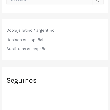
u
s
c
a
r
p
Doblaje latino / argentino
o
r
Hablada en español
:
Subtítulos en español
Seguinos