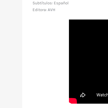
Subtítulos: Español
Editora:
AVH