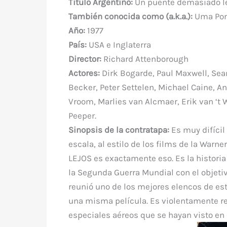
Título
Argentino:
Un puente demasiado l
e
te
e
s
bl
di
a
También conocida como (a.k.a.)
:
Uma Pon
b
r
st
A
r
t
m
Año:
1977
o
p
País:
USA e Inglaterra
o
p
Director:
Richard Attenborough
k
Actores:
Dirk Bogarde, Paul Maxwell, Se
Becker, Peter Settelen, Michael Caine, 
Vroom, Marlies van Alcmaer, Erik van ‘t
Peeper.
Sinopsis de la contratapa:
Es muy difícil
escala, al estilo de los films de la War
LEJOS es exactamente eso. Es la histori
la Segunda Guerra Mundial con el objetivo
reunió uno de los mejores elencos de es
una misma película. Es violentamente re
especiales aéreos que se hayan visto en e