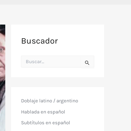
Buscador
B
u
s
c
a
r
p
o
Doblaje latino / argentino
r
:
Hablada en español
Subtítulos en español