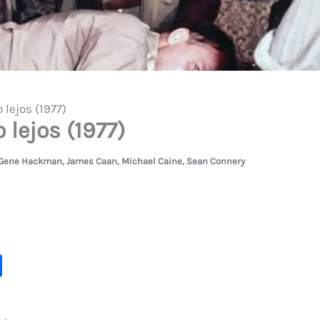
lejos (1977)
lejos (1977)
Gene Hackman
,
James Caan
,
Michael Caine
,
Sean Connery
C
o
m