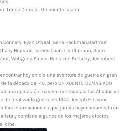
ejos
p
te Longe Demais, Un puente lejano
ar
ti
r
an Connery, Ryan O’Neal, Gene Hackman,Hartmut
Anthony Hopkins, James Caan, Liv Ullmann, Siem
 Wout, Wolfgang Preiss, Hans von Borsody, Josephine
 encontrar hoy en día una aventura de guerra en gran
ner de la década del 40, pero UN PUENTE DEMASIADO
a de una operación masiva montada por los Aliados en
 de finalizar la guerra en 1944. Joseph E. Levine
trellas internacionales que jamás hayan aparecido en
alista y contiene algunos de los mejores efectos
l cine.