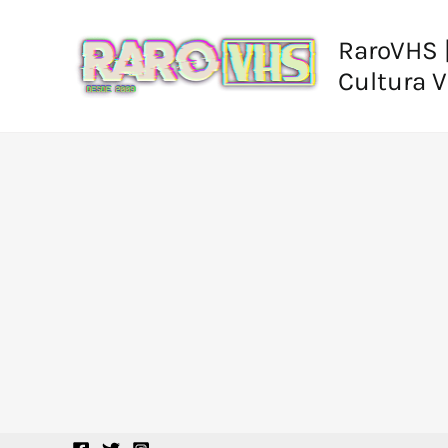
Ir
al
RaroVHS |
contenido
Cultura 