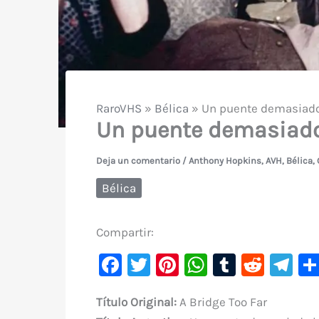
RaroVHS
»
Bélica
»
Un puente demasiado 
Un puente demasiado 
Deja un comentario
/
Anthony Hopkins
,
AVH
,
Bélica
,
Bélica
Compartir:
F
T
Pi
W
T
R
Te
a
w
nt
h
u
e
le
Título Original:
A Bridge Too Far
c
it
er
at
m
d
gr