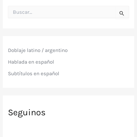
B
u
s
c
a
r
p
Doblaje latino / argentino
o
r
Hablada en español
:
Subtítulos en español
Seguinos