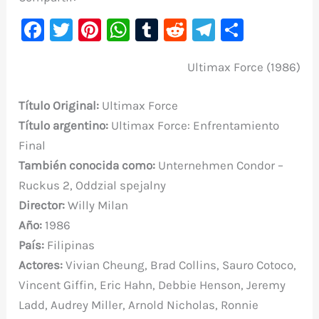
F
T
Pi
W
T
R
Te
C
a
w
nt
h
u
e
le
o
Ultimax Force (1986)
c
it
er
at
m
d
gr
m
e
te
e
s
bl
di
a
p
Título Original:
Ultimax Force
b
r
st
A
r
t
m
ar
Título argentino
:
Ultimax Force: Enfrentamiento
o
p
ti
Final
o
p
r
También conocida como:
Unternehmen Condor –
k
Ruckus 2, Oddzial spejalny
Director:
Willy Milan
Año:
1986
País:
Filipinas
Actores:
Vivian Cheung, Brad Collins, Sauro Cotoco,
Vincent Giffin, Eric Hahn, Debbie Henson, Jeremy
Ladd, Audrey Miller, Arnold Nicholas, Ronnie