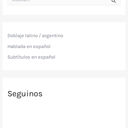
u
s
c
a
r
p
Doblaje latino / argentino
o
r
Hablada en español
:
Subtítulos en español
Seguinos