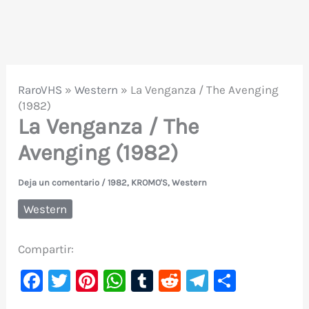
RaroVHS
»
Western
»
La Venganza / The Avenging
(1982)
La Venganza / The
Avenging (1982)
Deja un comentario
/
1982
,
KROMO'S
,
Western
Western
Compartir:
F
T
Pi
W
T
R
Te
C
a
w
nt
h
u
e
le
o