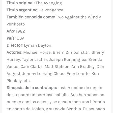
Título original:
The Avenging
c
it
er
at
m
d
gr
m
Título
argentino:
La venganza
e
te
e
s
bl
di
a
p
También conocida como:
Two Against the Wind y
b
r
st
A
r
t
m
ar
Verikosto
o
p
ti
Año:
1982
o
p
r
País:
USA
k
Director:
Lyman Dayton
Actores:
Michael Horse, Efrem Zimbalist Jr., Sherry
Hursey, Taylor Lacher, Joseph Runningfox, Brenda
Venus, Cam Clarke, Matt Stetson, Ann Bradley, Dan
August, Johnny Looking Cloud, Fran Loretto, Ken
Plonkey, etc.
Sinopsis de la contratapa:
Josiah recibe de regalo
de su padre un hermoso caballo. Sus hermanos no
pueden con los celos, y se desata toda una historia
en contra de Josiah, y su novia Cynthia. Es acusado