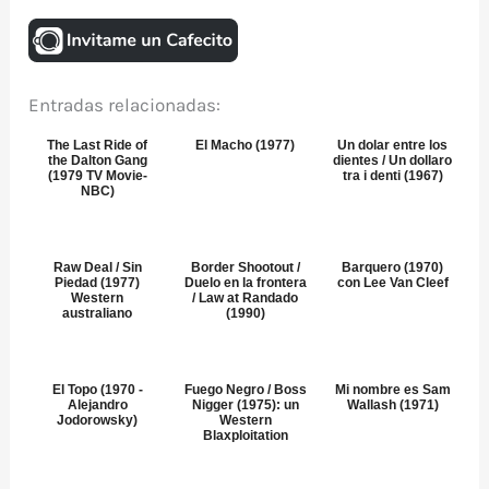
Entradas relacionadas:
The Last Ride of
El Macho (1977)
Un dolar entre los
the Dalton Gang
dientes / Un dollaro
(1979 TV Movie-
tra i denti (1967)
NBC)
Raw Deal / Sin
Border Shootout /
Barquero (1970)
Piedad (1977)
Duelo en la frontera
con Lee Van Cleef
Western
/ Law at Randado
australiano
(1990)
El Topo (1970 -
Fuego Negro / Boss
Mi nombre es Sam
Alejandro
Nigger (1975): un
Wallash (1971)
Jodorowsky)
Western
Blaxploitation