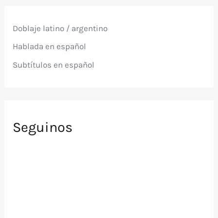
a
r
p
Doblaje latino / argentino
o
r
Hablada en español
:
Subtítulos en español
Seguinos