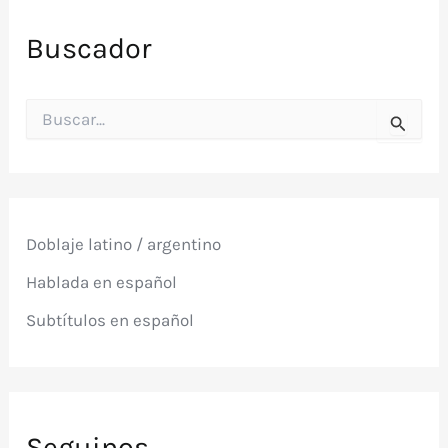
Buscador
B
u
s
c
a
r
p
Doblaje latino / argentino
o
r
Hablada en español
:
Subtítulos en español
Seguinos