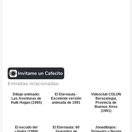
Entradas relacionadas:
Dibujo animado:
El Eternauta -
Videoclub COLON
Las Aventuras de
Excelente versión
Berazategui,
Hulk Hogan (1985)
animada de 1991
Provincia de
Buenos Aires
(1991)
El escudo del
El Eternauta: 60
Jonadibujos:
cóndor (1989)
Segundos de
Tormenta y Bestia