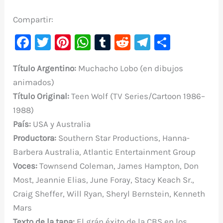
Compartir:
F
T
Pi
W
T
R
Te
C
a
w
nt
h
u
e
le
o
Título
Argentino:
Muchacho Lobo (en dibujos
c
it
er
at
m
d
gr
m
animados)
e
te
e
s
bl
di
a
p
Título Original
:
Teen Wolf (TV Series/Cartoon 1986–
b
r
st
A
r
t
m
ar
1988)
o
p
ti
País:
USA y Australia
o
p
r
Productora:
Southern Star Productions, Hanna-
k
Barbera Australia, Atlantic Entertainment Group
Voces:
Townsend Coleman, James Hampton, Don
Most, Jeannie Elias, June Foray, Stacy Keach Sr.,
Craig Sheffer, Will Ryan, Sheryl Bernstein, Kenneth
Mars
Texto de la tapa:
El grán éxito de la CBS en los