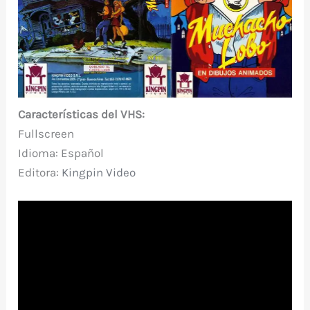
Características del VHS:
Fullscreen
Idioma: Español
Editora:
Kingpin
Video