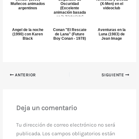
Muñecos animados
Oscuridad
(X-Men) en el
argentinos
(Excelente
videoclub
animación basada
en la historieta)
Angel de la noche
Conan "El Rescate
Aventuras en la
(1990) con Karen
de Lana" (Future
Luna (1983) de
Black
Boy Conan - 1978)
Jean Image
ANTERIOR
SIGUIENTE
Deja un comentario
Tu dirección de correo electrónico no será
publicada.
Los campos obligatorios están