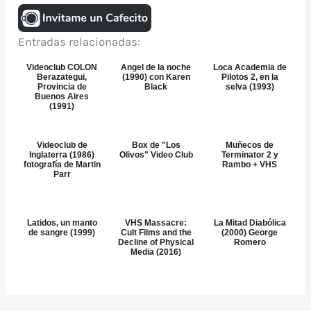
Entradas relacionadas:
Videoclub COLON
Angel de la noche
Loca Academia de
Berazategui,
(1990) con Karen
Pilotos 2, en la
Provincia de
Black
selva (1993)
Buenos Aires
(1991)
Videoclub de
Box de "Los
Muñecos de
Inglaterra (1986)
Olivos" Video Club
Terminator 2 y
fotografía de Martin
Rambo + VHS
Parr
Latidos, un manto
VHS Massacre:
La Mitad Diabólica
de sangre (1999)
Cult Films and the
(2000) George
Decline of Physical
Romero
Media (2016)