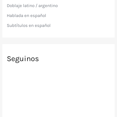
p
Doblaje latino / argentino
o
r
Hablada en español
:
Subtítulos en español
Seguinos