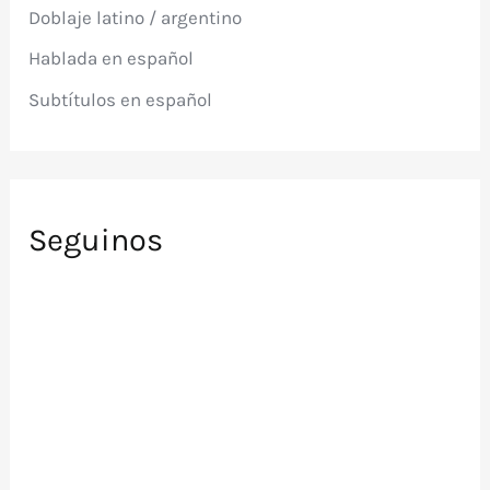
Doblaje latino / argentino
o
r
Hablada en español
:
Subtítulos en español
Seguinos