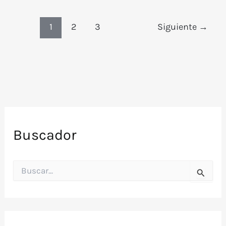
(1980)
1
2
3
Siguiente
→
Buscador
B
u
s
c
a
r
p