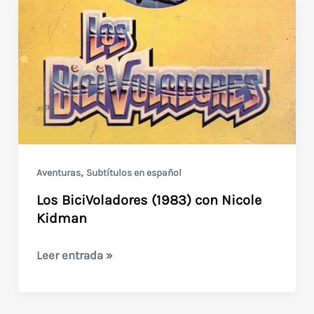
,
Aventuras
Subtítulos en español
Los BiciVoladores (1983) con Nicole
Kidman
Los
Leer entrada »
BiciVoladores
(1983)
con