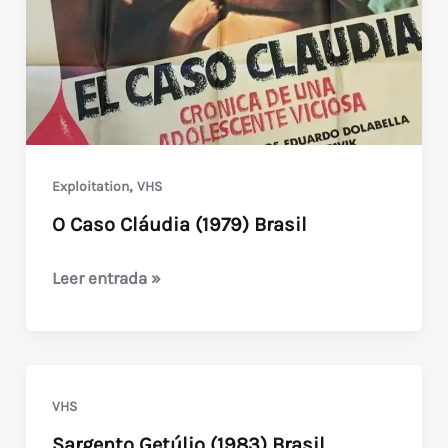
,
Exploitation
VHS
O Caso Cláudia (1979) Brasil
O
Leer entrada »
Caso
Cláudia
(1979)
Brasil
VHS
Sargento Getúlio (1983) Brasil