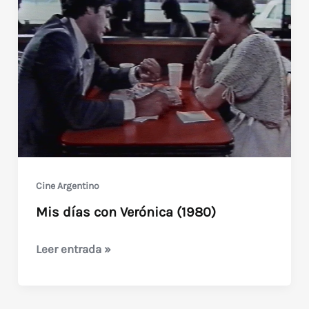
Cine Argentino
Mis días con Verónica (1980)
Mis
Leer entrada »
días
con
Verónica