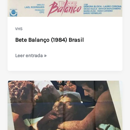
VHS
Bete Balanço (1984) Brasil
Bete
Leer entrada »
Balanço
(1984)
Brasil