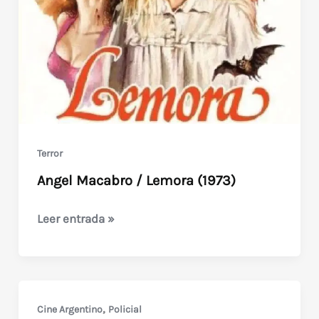
Terror
Angel Macabro / Lemora (1973)
Angel
Leer entrada »
Macabro
/
Lemora
(1973)
,
Cine Argentino
Policial