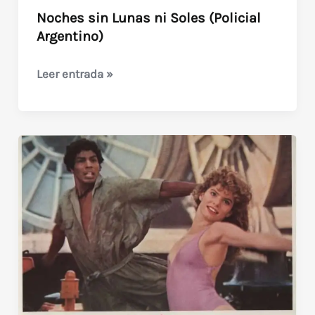
Noches sin Lunas ni Soles (Policial
Argentino)
Noches
Leer entrada »
sin
Lunas
ni
Soles
(Policial
Argentino)