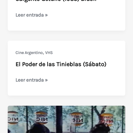
Sargento
Leer entrada »
Getúlio
(1983)
Brasil
,
Cine Argentino
VHS
El Poder de las Tinieblas (Sábato)
El
Leer entrada »
Poder
de
las
Tinieblas
(Sábato)