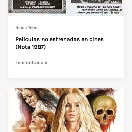
Notas Retro
Películas no estrenadas en cines
(Nota 1987)
Películas
Leer entrada »
no
estrenadas
en
cines
(Nota
1987)