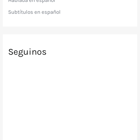
Hablada en español
:
Subtítulos en español
Seguinos