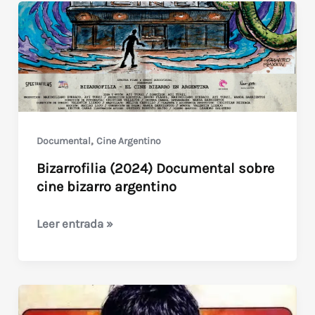
gracias
a
Frula
Video
Home
,
Documental
Cine Argentino
Bizarrofilia (2024) Documental sobre
cine bizarro argentino
Bizarrofilia
Leer entrada »
(2024)
Documental
sobre
cine