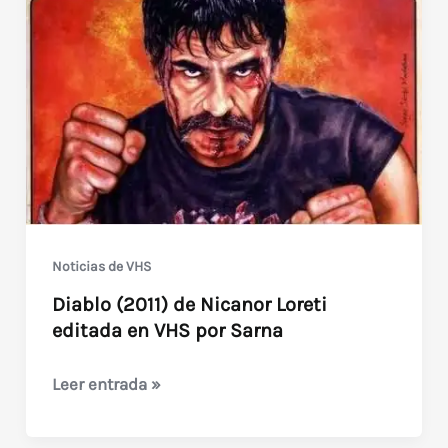
bizarro
argentino
Noticias de VHS
Diablo (2011) de Nicanor Loreti
editada en VHS por Sarna
Diablo
Leer entrada »
(2011)
de