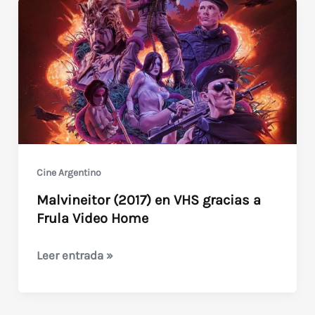
Cine Argentino
Malvineitor (2017) en VHS gracias a
Frula Video Home
Malvineitor
Leer entrada »
(2017)
en
VHS