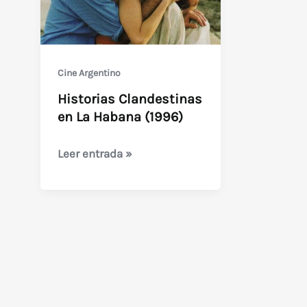
Cine Argentino
Historias Clandestinas
en La Habana (1996)
Historias
Leer entrada »
Clandestinas
en
La
Habana
(1996)