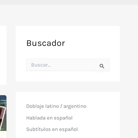
Buscador
B
u
s
c
a
r
p
o
Doblaje latino / argentino
r
:
Hablada en español
Subtítulos en español