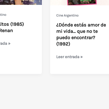
tino
Cine Argentino
ltos (1985)
¿Dónde estás amor de
 Renan
mi vida… que no te
puedo encontrar?
rada »
(1992)
¿Dónde
Leer entrada »
estás
amor
de
mi
vida…
que
no