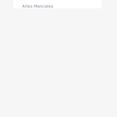
Artes Marciales
Aventuras
Bélica
Ciencia Ficción
Cine Argentino
Comedia
Directo a VHS
Documental
Fantasía
Giallo
Ninja
Policial