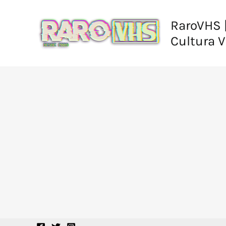
Ir
al
RaroVHS |
contenido
Cultura 