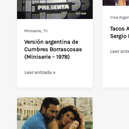
Cine Argen
Tacos A
,
Miniserie
TV
Sergio
Versión argentina de
Cumbres Borrascosas
Tacos
Leer ent
(Miniserie – 1978)
Altos
(1985)
Versión
Leer entrada »
Sergio
argentina
Renan
de
Cumbres
Borrascosas
(Miniserie
–
1978)