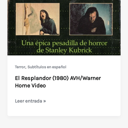
,
Terror
Subtítulos en español
El Resplandor (1980) AVH/Warner
Home Video
El
Leer entrada »
Resplandor
(1980)
AVH/Warner