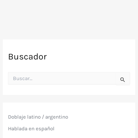
Home
Video
Buscador
B
u
s
c
a
r
p
Doblaje latino / argentino
o
r
Hablada en español
: