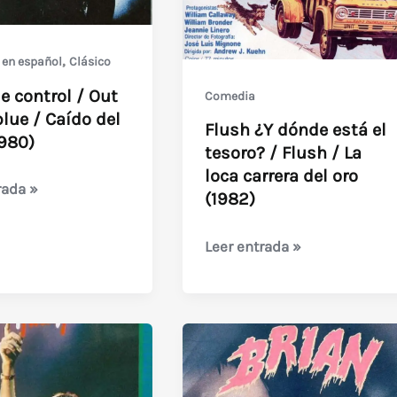
,
 en español
Clásico
e control / Out
Comedia
blue / Caído del
Flush ¿Y dónde está el
1980)
tesoro? / Flush / La
loca carrera del oro
rada »
(1982)
Flush
Leer entrada »
¿Y
dónde
está
el
tesoro?
/