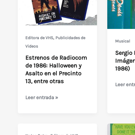
Caído
que
del
llegó
cielo
en
(1980)
VHS
,
Editora de VHS
Publicidades de
por
Musical
Videos
RDC
Sergio 
Estrenos de Radiocom
Imágen
de 1986: Halloween y
1986)
Asalto en el Precinto
13, entre otras
Sergio
Leer ent
Denis
Estrenos
Leer entrada »
–
de
Imágene
Radiocom
(Luna
de
Park
1986:
/