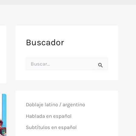
Buscador
B
u
s
c
a
r
p
o
Doblaje latino / argentino
r
:
Hablada en español
Subtítulos en español