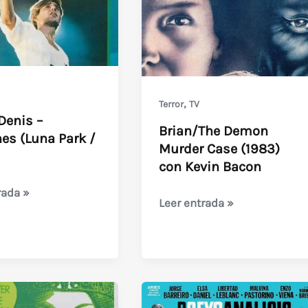
Flush
/
La
loca
carrera
,
Terror
TV
del
Denis –
Brian/The Demon
oro
es (Luna Park /
Murder Case (1983)
(1982)
con Kevin Bacon
rada »
Brian/The
Leer entrada »
Demon
Murder
s
Case
(1983)
con