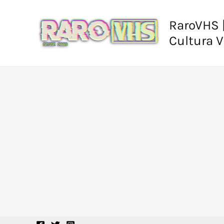
Ir
al
RaroVHS |
contenido
Cultura 