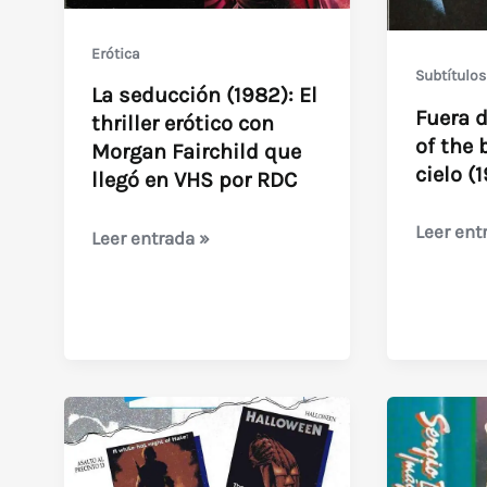
Erótica
Subtítulos
La seducción (1982): El
Fuera d
thriller erótico con
of the 
Morgan Fairchild que
cielo (
llegó en VHS por RDC
Fuera
Leer ent
La
Leer entrada »
de
seducción
control
(1982):
/
El
Out
thriller
of
erótico
the
con
blue
Morgan
/
Fairchild