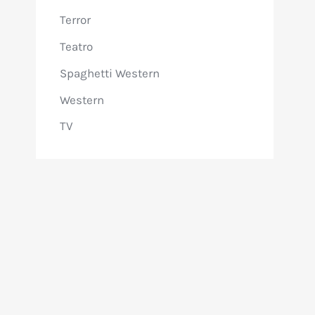
Terror
Teatro
Spaghetti Western
Western
TV
Entrevistas y colaboraciones
Memorabilia
Notas Retro
Noticias de VHS