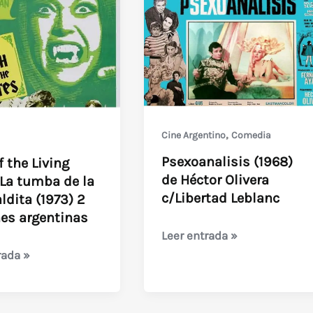
Kevin
Bacon
,
Cine Argentino
Comedia
Psexoanalisis (1968)
f the Living
de Héctor Olivera
 La tumba de la
c/Libertad Leblanc
ldita (1973) 2
nes argentinas
Psexoanalisis
Leer entrada »
(1968)
rada »
de
Héctor
Olivera