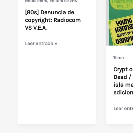
,
Notas Retro
Editora de VHS
Halloween
1986)
[80s] Denuncia de
y
copyright: Radiocom
Asalto
VS V.E.A.
en
el
[80s]
Leer entrada »
Precinto
Denuncia
13,
Terror
de
entre
copyright:
Crypt o
otras
Radiocom
Dead /
isla ma
VS
edicio
V.E.A.
Crypt
Leer ent
of
the
Living