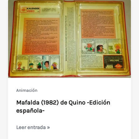
Animación
Mafalda (1982) de Quino -Edición
española-
Mafalda
Leer entrada »
(1982)