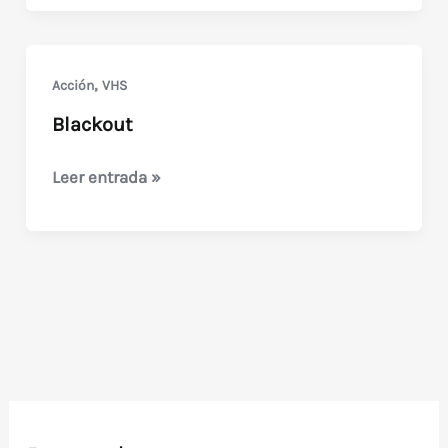
Polar
(1991)
,
Acción
VHS
Blackout
Blackout
Leer entrada »