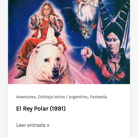
,
,
Aventuras
Doblaje latino / argentino
Fantasía
El Rey Polar (1991)
El
Leer entrada »
Rey