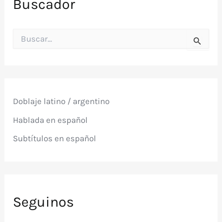
Buscador
B
u
s
c
a
r
p
Doblaje latino / argentino
o
r
Hablada en español
:
Subtítulos en español
Seguinos