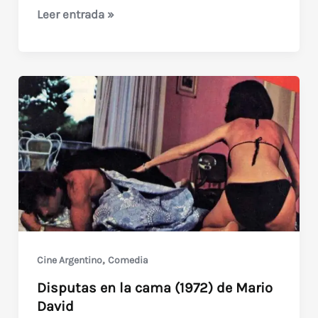
Hotel
Leer entrada »
Alojamiento
(1966)
de
Fernando
Ayala
,
Cine Argentino
Comedia
Disputas en la cama (1972) de Mario
David