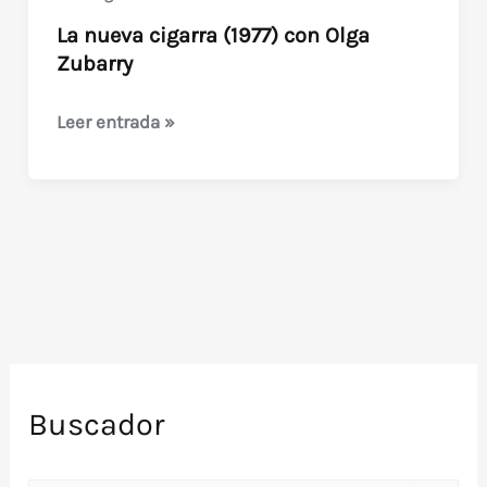
La nueva cigarra (1977) con Olga
Zubarry
La
Leer entrada »
nueva
cigarra
(1977)
con
Olga
Zubarry
Buscador