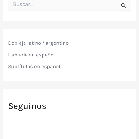
B
u
s
c
a
r
p
Doblaje latino / argentino
o
r
Hablada en español
:
Subtítulos en español
Seguinos