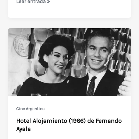
El
Leer entrada »
Cóndor
de
Oro
(1996)
con
Pablo
Alarcón
Cine Argentino
Hotel Alojamiento (1966) de Fernando
Ayala