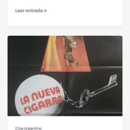
Disputas
Leer entrada »
en
la
cama
(1972)
de
Mario
David
Cine Argentino