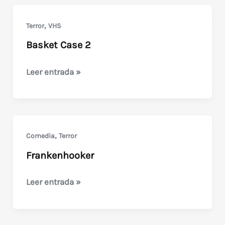
Caso
de
,
Terror
VHS
la
Basket Case 2
Canasta)
Basket
Leer entrada »
Case
2
,
Comedia
Terror
Frankenhooker
Frankenhooker
Leer entrada »