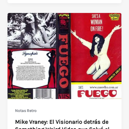
3
–
1991
–
Frank
Henenlotter
Notas Retro
Mike Vraney: El Visionario detrás de