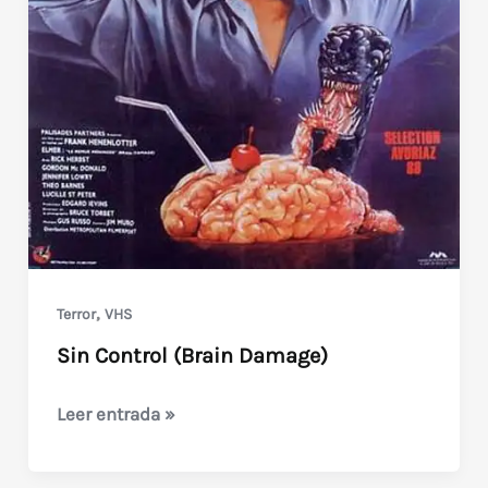
explotación
,
Terror
VHS
Sin Control (Brain Damage)
Sin
Leer entrada »
Control
(Brain