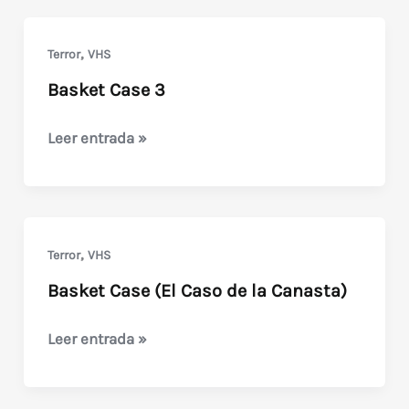
Damage)
,
Terror
VHS
Basket Case 3
Basket
Leer entrada »
Case
3
,
Terror
VHS
Basket Case (El Caso de la Canasta)
Basket
Leer entrada »
Case
(El