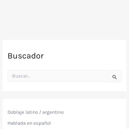
Buscador
B
u
s
c
a
r
p
Doblaje latino / argentino
o
r
Hablada en español
: