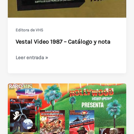
Editora de VHS
Vestal Video 1987 – Catálogo y nota
Vestal
Leer entrada »
Video
1987
–
Catálogo
y
nota