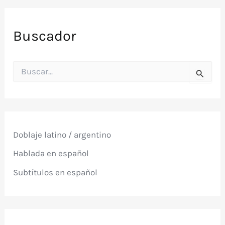
Buscador
B
u
s
c
a
r
p
Doblaje latino / argentino
o
r
Hablada en español
:
Subtítulos en español