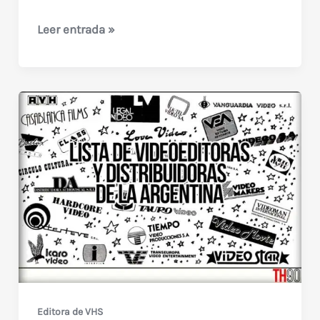
[H-
Leer entrada »
S]
Distribuidoras
y
editoras
de
VHS
de
Argentina
Editora de VHS