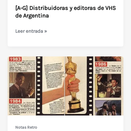
[A-G] Distribuidoras y editoras de VHS
de Argentina
[A-
Leer entrada »
G]
Distribuidoras
y
editoras
de
VHS
de
Argentina
Notas Retro