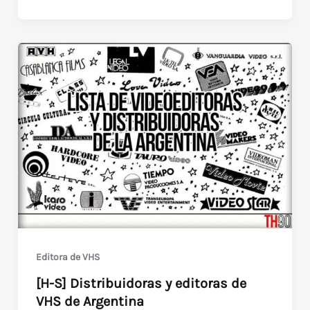
Y]
Distribuidoras
y
editoras
de
VHS
de
Argentina
Editora de VHS
[H-S] Distribuidoras y editoras de
VHS de Argentina