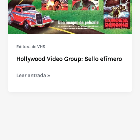
Editora de VHS
Hollywood Video Group: Sello efímero
Hollywood
Leer entrada »
Video
Group:
Sello
efímero