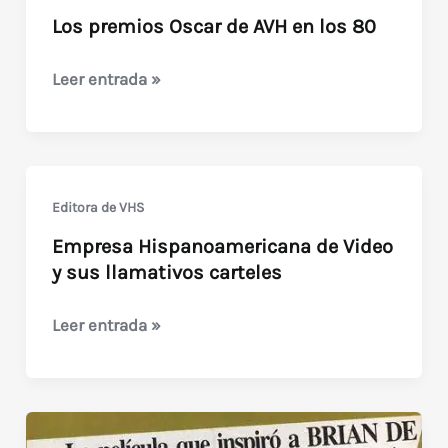
Los premios Oscar de AVH en los 80
Los
Leer entrada »
premios
Oscar
de
AVH
Editora de VHS
en
Empresa Hispanoamericana de Video
los
y sus llamativos carteles
80
Empresa
Leer entrada »
Hispanoamericana
de
Video
y