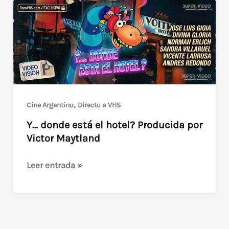
,
Cine Argentino
Directo a VHS
Y… donde está el hotel? Producida por
Victor Maytland
Y…
Leer entrada »
donde
está
el
hotel?