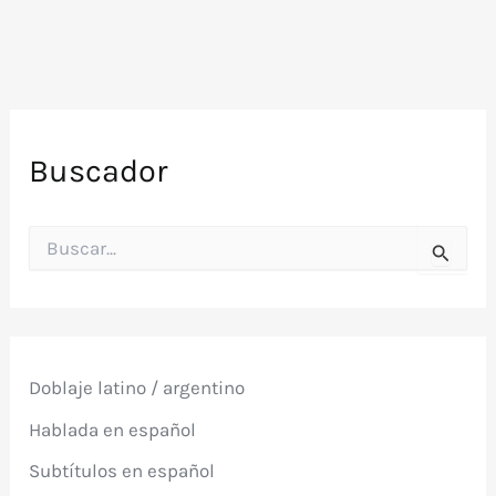
Producida
por
Victor
Maytland
Buscador
B
u
s
c
a
r
p
Doblaje latino / argentino
o
r
Hablada en español
:
Subtítulos en español