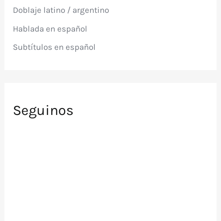
p
Doblaje latino / argentino
o
r
Hablada en español
:
Subtítulos en español
Seguinos