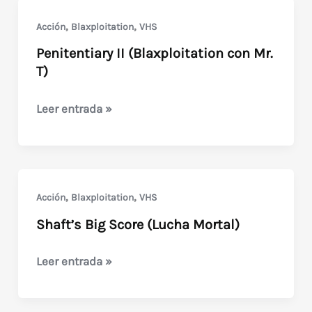
,
,
Acción
Blaxploitation
VHS
Penitentiary II (Blaxploitation con Mr.
T)
Penitentiary
Leer entrada »
II
(Blaxploitation
con
Mr.
,
,
Acción
Blaxploitation
VHS
T)
Shaft’s Big Score (Lucha Mortal)
Shaft’s
Leer entrada »
Big
Score