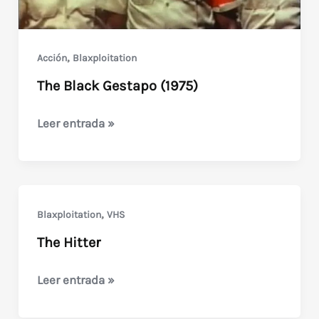
,
Acción
Blaxploitation
The Black Gestapo (1975)
The
Leer entrada »
Black
Gestapo
(1975)
,
Blaxploitation
VHS
The Hitter
The
Leer entrada »
Hitter