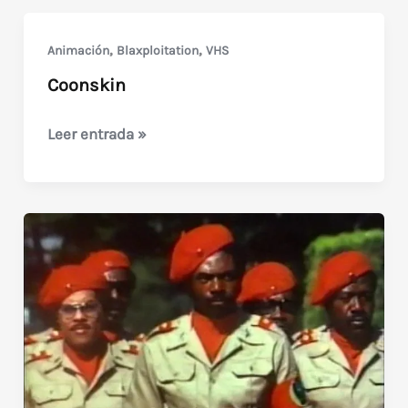
(Lucha
Mortal)
,
,
Animación
Blaxploitation
VHS
Coonskin
Coonskin
Leer entrada »