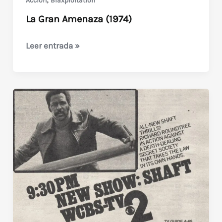
Acción
Blaxploitation
La Gran Amenaza (1974)
La
Leer entrada »
Gran
Amenaza
(1974)