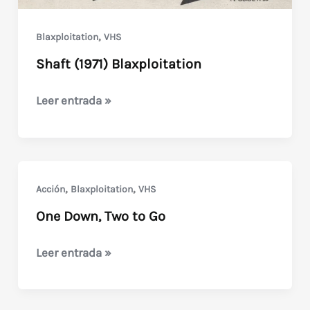
,
Blaxploitation
VHS
Shaft (1971) Blaxploitation
Shaft
Leer entrada »
(1971)
Blaxploitation
,
,
Acción
Blaxploitation
VHS
One Down, Two to Go
One
Leer entrada »
Down,
Two