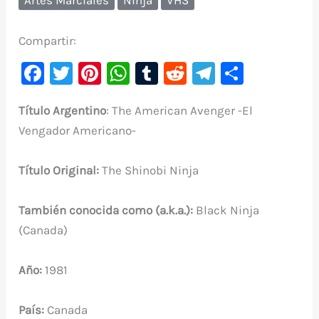
Compartir:
F
T
Pi
W
T
R
Te
C
a
w
nt
h
u
e
le
o
Título
Argentino
: The American Avenger -El
c
it
er
at
m
d
gr
m
Vengador Americano-
e
te
e
s
bl
di
a
p
b
r
st
A
r
t
m
ar
Título Original:
The Shinobi Ninja
o
p
ti
o
p
r
También conocida como (a.k.a.):
Black Ninja
k
(Canada)
Año:
1981
País:
Canada