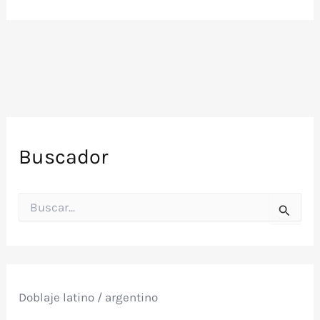
Buscador
B
u
s
c
a
r
p
Doblaje latino / argentino
o
r