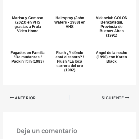
Marisa y Gomoso
Hairspray (John
Videoclub COLON
(2023) en VHS
Waters - 1988) en
Berazategui,
gracias a Frula
VHS
Provincia de
Video Home
Buenos Aires
(1991)
Fugados en Familia
Flush ¿Y dónde
Angel de la noche
/ De mudanzas /
está el tesoro? /
(1990) con Karen
Packin' It In (1983)
Flush / La loca
Black
carrera del oro
(1982)
ANTERIOR
SIGUIENTE
Deja un comentario