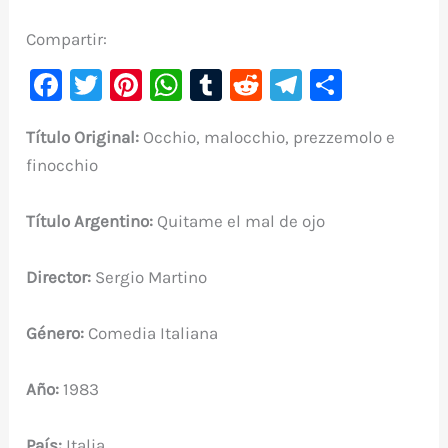
Compartir:
F
T
Pi
W
T
R
Te
C
a
w
nt
h
u
e
le
o
Título Original:
Occhio, malocchio, prezzemolo e
c
it
er
at
m
d
gr
m
finocchio
e
te
e
s
bl
di
a
p
b
r
st
A
r
t
m
ar
Título Argentino:
Quitame el mal de ojo
o
p
ti
o
p
r
Director:
Sergio Martino
k
Género:
Comedia Italiana
Año:
1983
País:
Italia