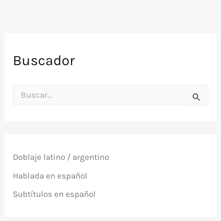
Buscador
B
u
s
c
a
r
p
Doblaje latino / argentino
o
r
Hablada en español
:
Subtítulos en español