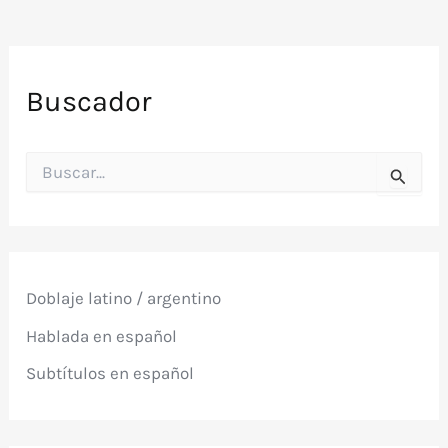
Buscador
B
u
s
c
a
r
p
Doblaje latino / argentino
o
r
Hablada en español
:
Subtítulos en español