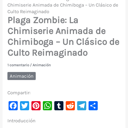
Chimiserie Animada de Chimiboga – Un Clásico de
Culto Reimaginado
Plaga Zombie: La
Chimiserie Animada de
Chimiboga – Un Clásico de
Culto Reimaginado
1 comentario
/
Animación
Animación
Compartir:
F
T
Pi
W
T
R
Te
C
a
w
nt
h
u
e
le
o
Introducción
c
it
er
at
m
d
gr
m