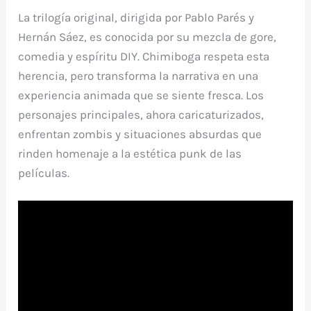
La trilogía original, dirigida por Pablo Parés y
Hernán Sáez, es conocida por su mezcla de gore,
comedia y espíritu DIY. Chimiboga respeta esta
herencia, pero transforma la narrativa en una
experiencia animada que se siente fresca. Los
personajes principales, ahora caricaturizados,
enfrentan zombis y situaciones absurdas que
rinden homenaje a la estética punk de las
películas.