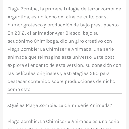
e
te
e
s
bl
di
a
p
Plaga Zombie
, la primera trilogía de terror zombi de
b
r
st
A
r
t
m
ar
Argentina, es un ícono del cine de culto por su
o
p
ti
humor grotesco y producción de bajo presupuesto.
o
p
r
En 2012, el animador Ayar Blasco, bajo su
k
seudónimo Chimiboga, dio un giro creativo con
Plaga Zombie: La Chimiserie Animada
, una serie
animada que reimagina este universo. Este post
explora el encanto de esta versión, su conexión con
las películas originales y estrategias SEO para
destacar contenido sobre producciones de nicho
como esta.
¿Qué es
Plaga Zombie: La Chimiserie Animada
?
Plaga Zombie: La Chimiserie Animada
es una serie