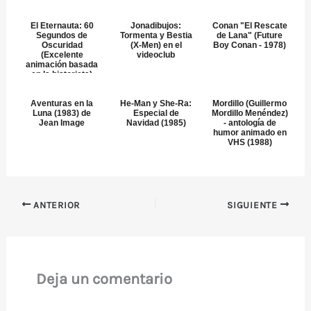
El Eternauta: 60
Jonadibujos:
Conan "El Rescate
Segundos de
Tormenta y Bestia
de Lana" (Future
Oscuridad
(X-Men) en el
Boy Conan - 1978)
(Excelente
videoclub
animación basada
en la historieta)
Aventuras en la
He-Man y She-Ra:
Mordillo (Guillermo
Luna (1983) de
Especial de
Mordillo Menéndez)
Jean Image
Navidad (1985)
- antología de
humor animado en
VHS (1988)
ANTERIOR
SIGUIENTE
Deja un comentario