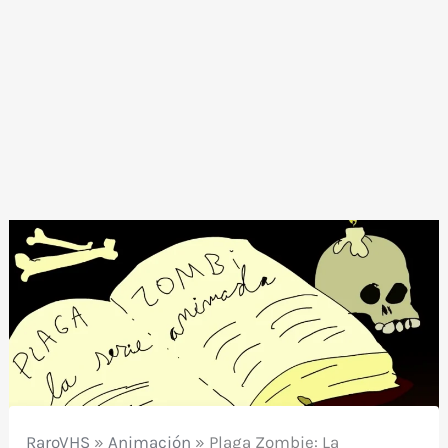
RaroVHS
»
Animación
»
Plaga Zombie: La