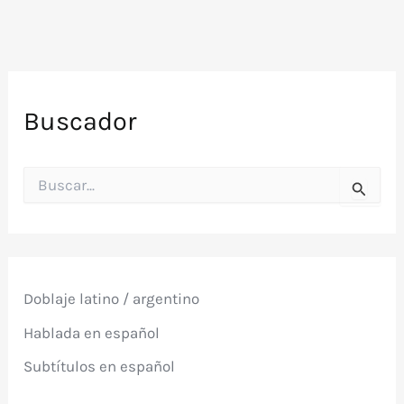
Buscador
B
u
s
c
a
r
p
Doblaje latino / argentino
o
r
Hablada en español
:
Subtítulos en español