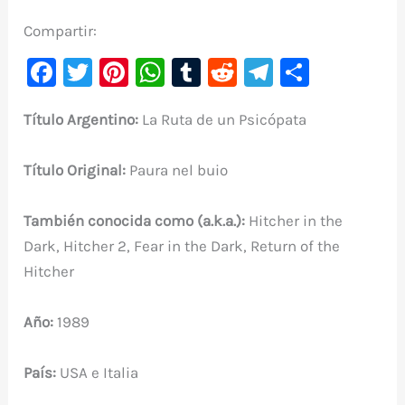
Compartir:
F
T
Pi
W
T
R
Te
C
a
w
nt
h
u
e
le
o
Título Argentino:
La Ruta de un Psicópata
c
it
er
at
m
d
gr
m
e
te
e
s
bl
di
a
p
Título Original:
Paura nel buio
b
r
st
A
r
t
m
ar
o
p
ti
También conocida como (a.k.a.):
Hitcher in the
o
p
r
Dark, Hitcher 2, Fear in the Dark, Return of the
k
Hitcher
Año:
1989
País:
USA e Italia