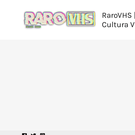
Ir
al
RaroVHS |
contenido
Cultura 