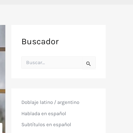
Buscador
B
u
s
c
a
r
p
o
Doblaje latino / argentino
r
:
Hablada en español
Subtítulos en español