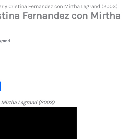
er y Cristina Fernandez con Mirtha Legrand (2003)
istina Fernandez con Mirtha
grand
C
o
n Mirtha Legrand (2003)
m
p
ar
ti