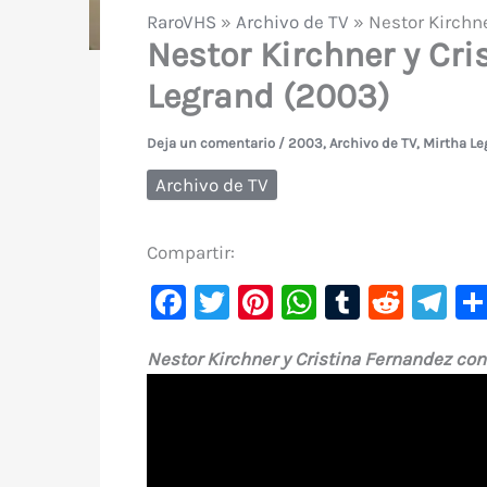
RaroVHS
»
Archivo de TV
»
Nestor Kirchn
Nestor Kirchner y Cr
Legrand (2003)
Deja un comentario
/
2003
,
Archivo de TV
,
Mirtha Le
Archivo de TV
Compartir:
F
T
Pi
W
T
R
Te
a
w
nt
h
u
e
le
Nestor Kirchner y Cristina Fernandez co
c
it
er
at
m
d
gr
e
te
e
s
bl
di
a
b
r
st
A
r
t
m
o
p