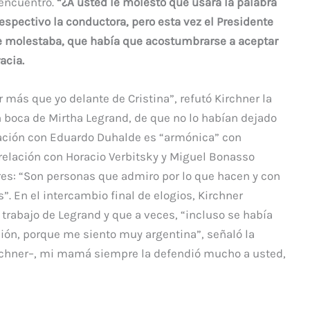
encuentro.
“¿A usted le molestó que usara la palabra
despectivo la conductora, pero esta vez el Presidente
e molestaba, que había que acostumbrarse a aceptar
acia.
 más que yo delante de Cristina”, refutó Kirchner la
 boca de Mirtha Legrand, de que no lo habían dejado
elación con Eduardo Duhalde es “armónica” con
 relación con Horacio Verbitsky y Miguel Bonasso
res: “Son personas que admiro por lo que hacen y con
”. En el intercambio final de elogios, Kirchner
trabajo de Legrand y que a veces, “incluso se había
ión, porque me siento muy argentina”, señaló la
rchner–, mi mamá siempre la defendió mucho a usted,