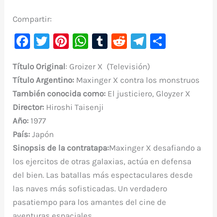
Compartir:
F
T
Pi
W
T
R
Te
C
a
w
nt
h
u
e
le
o
T
ítulo Original
: Groizer X (Televisión)
c
it
er
at
m
d
gr
m
Título Argentino
:
Maxinger X contra los monstruos
e
te
e
s
bl
di
a
p
También conocida como:
El justiciero, Gloyzer X
b
r
st
A
r
t
m
ar
Director:
Hiroshi Taisenji
o
p
ti
Año:
1977
o
p
r
País:
Japón
k
Sinopsis de la contratapa:
Maxinger X desafiando a
los ejercitos de otras galaxias, actúa en defensa
del bien. Las batallas más espectaculares desde
las naves más sofisticadas. Un verdadero
pasatiempo para los amantes del cine de
aventuras espaciales