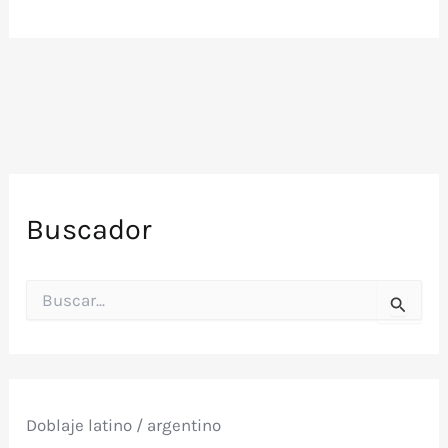
Buscador
B
u
s
c
a
r
p
Doblaje latino / argentino
o