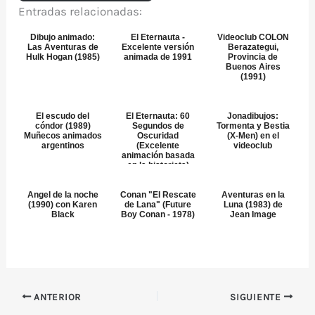
Entradas relacionadas:
Dibujo animado:
El Eternauta -
Videoclub COLON
Las Aventuras de
Excelente versión
Berazategui,
Hulk Hogan (1985)
animada de 1991
Provincia de
Buenos Aires
(1991)
El escudo del
El Eternauta: 60
Jonadibujos:
cóndor (1989)
Segundos de
Tormenta y Bestia
Muñecos animados
Oscuridad
(X-Men) en el
argentinos
(Excelente
videoclub
animación basada
en la historieta)
Angel de la noche
Conan "El Rescate
Aventuras en la
(1990) con Karen
de Lana" (Future
Luna (1983) de
Black
Boy Conan - 1978)
Jean Image
ANTERIOR
SIGUIENTE