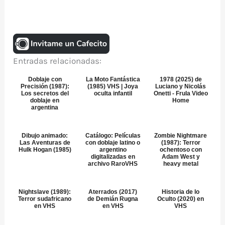
Entradas relacionadas:
Doblaje con
La Moto Fantástica
1978 (2025) de
Precisión (1987):
(1985) VHS | Joya
Luciano y Nicolás
Los secretos del
oculta infantil
Onetti - Frula Video
doblaje en
Home
argentina
Dibujo animado:
Catálogo: Películas
Zombie Nightmare
Las Aventuras de
con doblaje latino o
(1987): Terror
Hulk Hogan (1985)
argentino
ochentoso con
digitalizadas en
Adam West y
archivo RaroVHS
heavy metal
Nightslave (1989):
Aterrados (2017)
Historia de lo
Terror sudafricano
de Demián Rugna
Oculto (2020) en
en VHS
en VHS
VHS