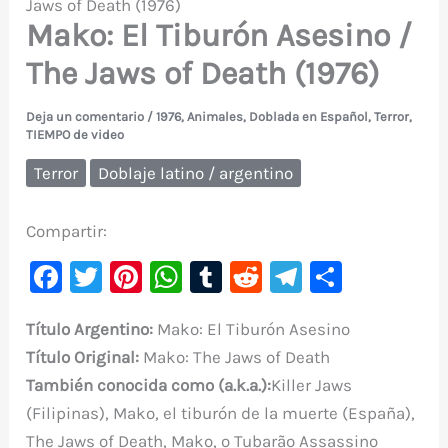
Jaws of Death (1976)
Mako: El Tiburón Asesino /
The Jaws of Death (1976)
Deja un comentario
/
1976
,
Animales
,
Doblada en Español
,
Terror
,
TIEMPO de video
Terror
Doblaje latino / argentino
Compartir:
F
T
Pi
W
T
R
Te
C
a
w
nt
h
u
e
le
o
Título Argentino:
Mako: El Tiburón Asesino
c
it
er
at
m
d
gr
m
Título Original:
Mako: The Jaws of Death
e
te
e
s
bl
di
a
p
También conocida como (a.k.a.):
Killer Jaws
b
r
st
A
r
t
m
ar
(Filipinas), Mako, el tiburón de la muerte (España),
o
p
ti
The Jaws of Death, Mako, o Tubarão Assassino