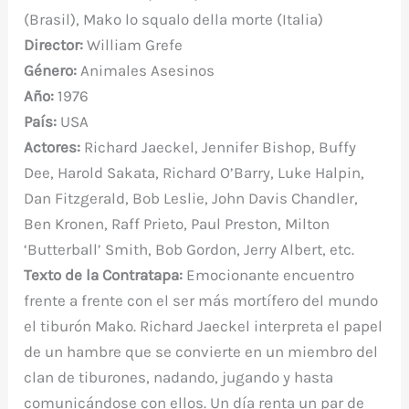
o
p
r
(Brasil), Mako lo squalo della morte (Italia)
k
Director:
William Grefe
Género:
Animales Asesinos
Año:
1976
País:
USA
Actores:
Richard Jaeckel, Jennifer Bishop, Buffy
Dee, Harold Sakata, Richard O’Barry, Luke Halpin,
Dan Fitzgerald, Bob Leslie, John Davis Chandler,
Ben Kronen, Raff Prieto, Paul Preston, Milton
‘Butterball’ Smith, Bob Gordon, Jerry Albert, etc.
Texto de la Contratapa:
Emocionante encuentro
frente a frente con el ser más mortífero del mundo
el tiburón Mako. Richard Jaeckel interpreta el papel
de un hambre que se convierte en un miembro del
clan de tiburones, nadando, jugando y hasta
comunicándose con ellos. Un día renta un par de