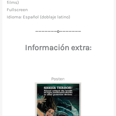
films)
Fullscreen
Idioma: Español (doblaje latino)
———————o
———————
Información extra:
Poster: