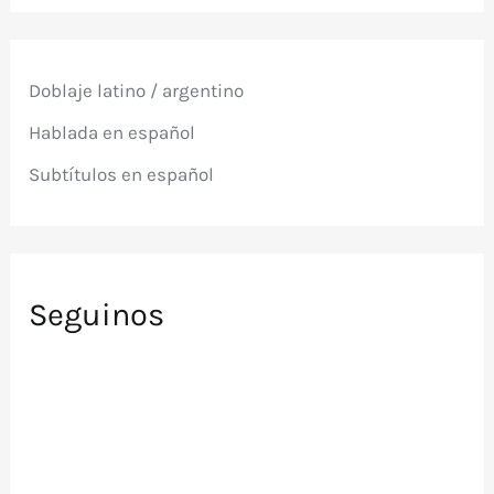
c
a
r
p
Doblaje latino / argentino
o
r
Hablada en español
:
Subtítulos en español
Seguinos