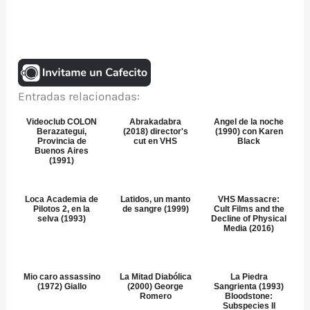
Entradas relacionadas:
Videoclub COLON
Abrakadabra
Angel de la noche
Berazategui,
(2018) director's
(1990) con Karen
Provincia de
cut en VHS
Black
Buenos Aires
(1991)
Loca Academia de
Latidos, un manto
VHS Massacre:
Pilotos 2, en la
de sangre (1999)
Cult Films and the
selva (1993)
Decline of Physical
Media (2016)
Mio caro assassino
La Mitad Diabólica
La Piedra
(1972) Giallo
(2000) George
Sangrienta (1993)
Romero
Bloodstone:
Subspecies II