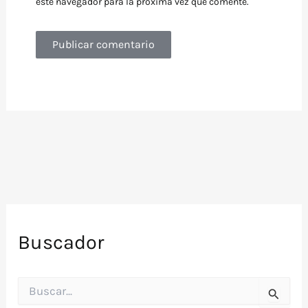
este navegador para la próxima vez que comente.
Buscador
B
u