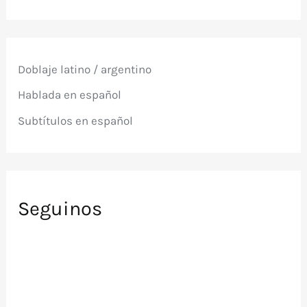
s
c
a
r
p
Doblaje latino / argentino
o
r
Hablada en español
:
Subtítulos en español
Seguinos