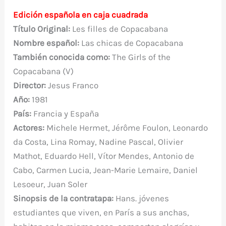
b
r
st
A
r
t
m
ar
Edición española en caja cuadrada
o
p
ti
T
ítulo Original:
Les filles de Copacabana
o
p
r
Nombre español:
Las chicas de Copacabana
k
También conocida como:
The Girls of the
Copacabana (V)
Director:
Jesus Franco
Año:
1981
País:
Francia y España
Actores:
Michele Hermet, Jérôme Foulon, Leonardo
da Costa, Lina Romay, Nadine Pascal, Olivier
Mathot, Eduardo Hell, Vítor Mendes, Antonio de
Cabo, Carmen Lucia, Jean-Marie Lemaire, Daniel
Lesoeur, Juan Soler
Sinopsis de la contratapa:
Hans. jóvenes
estudiantes que viven, en París a sus anchas,