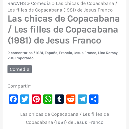
RaroVHS
»
Comedia
»
Las chicas de Copacabana /
Les filles de Copacabana (1981) de Jesus Franco
Las chicas de Copacabana
/ Les filles de Copacabana
(1981) de Jesus Franco
2 comentarios
/
1981
,
España
,
Francia
,
Jesus Franco
,
Lina Romay
,
VHS Importado
Comedia
Compartir:
F
T
Pi
W
T
R
Te
C
a
w
nt
h
u
e
le
o
Las chicas de Copacabana / Les filles de
c
it
er
at
m
d
gr
m
Copacabana (
1981
) de
Jesus Franco
e
te
e
s
bl
di
a
p