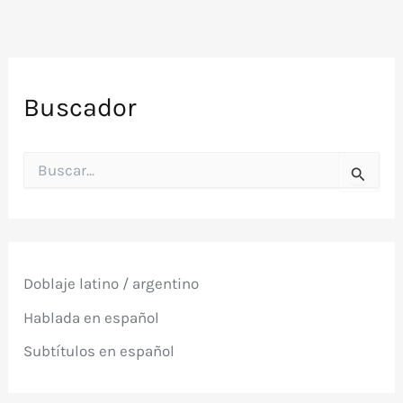
Buscador
B
u
s
c
a
r
p
Doblaje latino / argentino
o
r
Hablada en español
:
Subtítulos en español