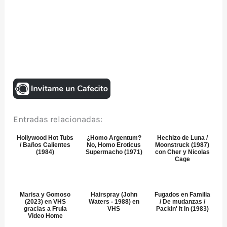
Entradas relacionadas:
Hollywood Hot Tubs
¿Homo Argentum?
Hechizo de Luna /
/ Baños Calientes
No, Homo Eroticus
Moonstruck (1987)
(1984)
Supermacho (1971)
con Cher y Nicolas
Cage
Marisa y Gomoso
Hairspray (John
Fugados en Familia
(2023) en VHS
Waters - 1988) en
/ De mudanzas /
gracias a Frula
VHS
Packin' It In (1983)
Video Home