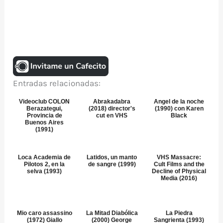
Entradas relacionadas:
Videoclub COLON
Abrakadabra
Angel de la noche
Berazategui,
(2018) director's
(1990) con Karen
Provincia de
cut en VHS
Black
Buenos Aires
(1991)
Loca Academia de
Latidos, un manto
VHS Massacre:
Pilotos 2, en la
de sangre (1999)
Cult Films and the
selva (1993)
Decline of Physical
Media (2016)
Mio caro assassino
La Mitad Diabólica
La Piedra
(1972) Giallo
(2000) George
Sangrienta (1993)