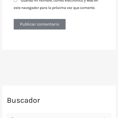
Guarda mi nombre, correo electrónico y web en
este navegador para la próxima vez que comente.
Buscador
B