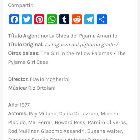
Compartir:
F
T
Pi
W
T
R
Te
C
a
w
nt
h
u
e
le
o
Título Argentino:
La Chica del Pijama Amarillo
c
it
er
at
m
d
gr
m
Título Original:
La ragazza dal pigiama giallo
/
e
te
e
s
bl
di
a
p
Otros paises:
The Girl in the Yellow Pajamas / The
b
r
st
A
r
t
m
ar
Pyjama Girl Case
o
p
ti
o
p
r
Director:
Flavio Mogherini
k
Música:
Riz Ortolani
Año:
1977
Actores:
Ray Milland, Dalila Di Lazzaro, Michele
Placido, Mel Ferrer, Howard Ross, Ramiro Oliveros,
Rod Mullinar, Giacomo Assandri, Eugene Walter,
Fernando Fernán Gómez,Antonio Ferrandis,