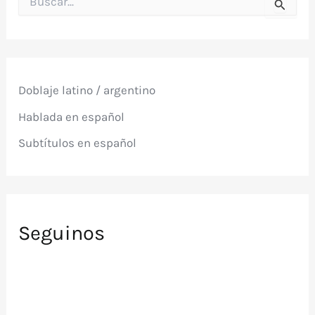
u
s
c
a
r
p
Doblaje latino / argentino
o
r
Hablada en español
:
Subtítulos en español
Seguinos