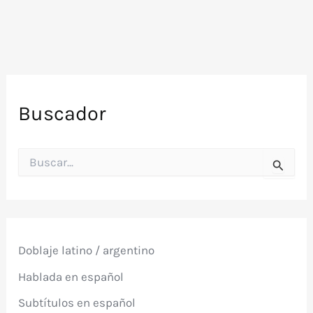
Buscador
B
u
s
c
a
r
p
Doblaje latino / argentino
o
r
Hablada en español
:
Subtítulos en español