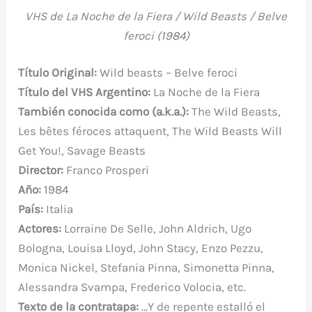
a
w
nt
h
u
e
le
o
VHS de La Noche de la Fiera / Wild Beasts / Belve
c
it
er
at
m
d
gr
m
feroci (
1984
)
e
te
e
s
bl
di
a
p
b
r
st
A
r
t
m
ar
Título Original
:
Wild beasts – Belve feroci
o
p
ti
Título del VHS
Argentino:
La Noche de la Fiera
o
p
r
También conocida como (a.k.a.):
The Wild Beasts,
k
Les bêtes féroces attaquent, The Wild Beasts Will
Get You!, Savage Beasts
Director:
Franco Prosperi
Año:
1984
País:
Italia
Actores:
Lorraine De Selle, John Aldrich, Ugo
Bologna, Louisa Lloyd, John Stacy, Enzo Pezzu,
Monica Nickel, Stefania Pinna, Simonetta Pinna,
Alessandra Svampa, Frederico Volocia, etc.
Texto de la contratapa:
…Y de repente estalló el