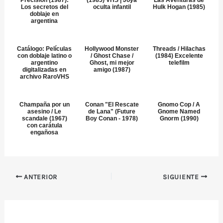
Los secretos del
oculta infantil
Hulk Hogan (1985)
doblaje en
argentina
Catálogo: Películas
Hollywood Monster
Threads / Hilachas
con doblaje latino o
/ Ghost Chase /
(1984) Excelente
argentino
Ghost, mi mejor
telefilm
digitalizadas en
amigo (1987)
archivo RaroVHS
Champaña por un
Conan "El Rescate
Gnomo Cop / A
asesino / Le
de Lana" (Future
Gnome Named
scandale (1967)
Boy Conan - 1978)
Gnorm (1990)
con carátula
engañosa
ANTERIOR
SIGUIENTE