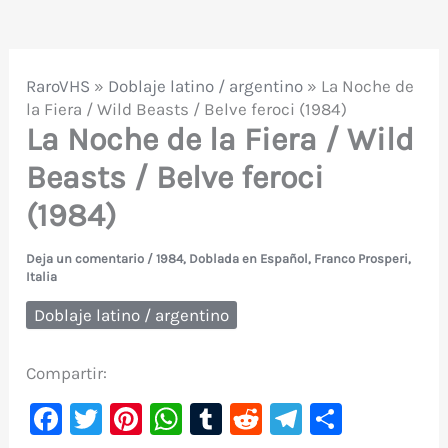
RaroVHS
»
Doblaje latino / argentino
»
La Noche de
la Fiera / Wild Beasts / Belve feroci (1984)
La Noche de la Fiera / Wild
Beasts / Belve feroci
(1984)
Deja un comentario
/
1984
,
Doblada en Español
,
Franco Prosperi
,
Italia
Doblaje latino / argentino
Compartir:
F
T
Pi
W
T
R
Te
C