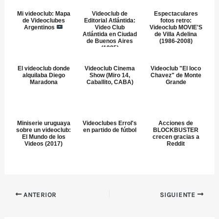
Mi videoclub: Mapa
Videoclub de
Espectaculares
de Videoclubes
Editorial Atlántida:
fotos retro:
Argentinos
Video Club
Videoclub MOVIE'S
Atlántida en Ciudad
de Villa Adelina
de Buenos Aires
(1986-2008)
(1985)
El videoclub donde
Videoclub Cinema
Videoclub "El loco
alquilaba Diego
Show (Miro 14,
Chavez" de Monte
Maradona
Caballito, CABA)
Grande
Miniserie uruguaya
Videoclubes Errol's
Acciones de
sobre un videoclub:
en partido de fútbol
BLOCKBUSTER
El Mundo de los
crecen gracias a
Videos (2017)
Reddit
ANTERIOR
SIGUIENTE