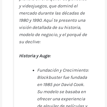
b
r
st
A
r
t
m
ar
y videojuegos, que dominó el
o
p
ti
mercado durante las décadas de
o
p
r
1980 y 1990. Aquí te presento una
k
visión detallada de su historia,
modelo de negocio, y el porqué de
su declive:
Historia y Auge:
Fundación y Crecimiento:
Blockbuster fue fundada
en 1985 por David Cook.
Su modelo se basaba en
ofrecer una experiencia
de alquiler de películas y