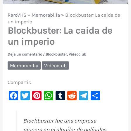
RaroVHS
»
Memorabilia
»
Blockbuster: La caida de
un imperio
Blockbuster: La caida de
un imperio
Deja un comentario
/
Blockbuster
,
Videoclub
Memorabilia
Videoclub
Compartir:
F
T
Pi
W
T
R
Te
C
a
w
nt
h
u
e
le
o
c
it
er
at
m
d
gr
m
Blockbuster fue una empresa
e
te
e
s
bl
di
a
p
pionera en el alquiler de películas