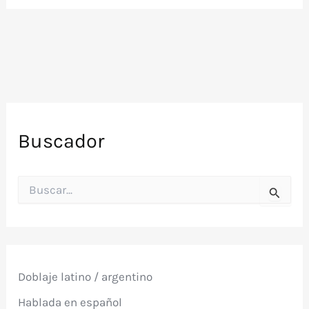
Buscador
B
u
s
c
a
r
p
Doblaje latino / argentino
o
r
Hablada en español
: