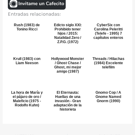
Entradas relacionadas:
Rush (1983) de
Edicto siglo XXI:
CyberSix con
Tonino Ricci
Prohibido tener
Carolina Peleritti
hijos / 2015:
(Telefe - 1995) 7
Natalidad Zero /
capítulos enteros
Z.P.G. (1972)
Krull (1983) con
Hollywood Monster
Threads / Hilachas
Liam Neeson
/ Ghost Chase /
(1984) Excelente
Ghost, mi mejor
telefilm
amigo (1987)
La hora de María y
El Eternauta:
Gnomo Cop / A
el pájaro de oro /
Huellas de una
Gnome Named
Maleficio (1975 -
invasión - Gran
Gnorm (1990)
Rodolfo Kuhn)
adaptación de la
historieta