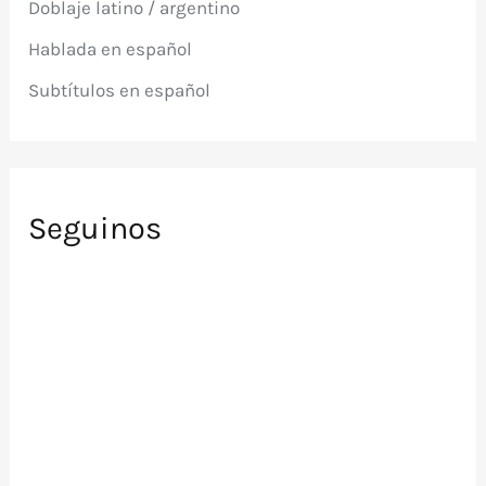
Doblaje latino / argentino
o
r
Hablada en español
:
Subtítulos en español
Seguinos