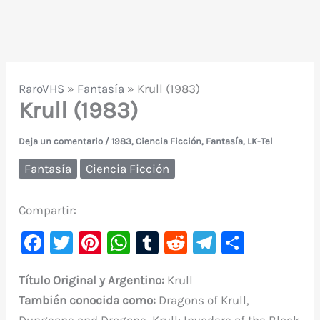
RaroVHS
»
Fantasía
»
Krull (1983)
Krull (1983)
Deja un comentario
/
1983
,
Ciencia Ficción
,
Fantasía
,
LK-Tel
Fantasía
Ciencia Ficción
Compartir:
F
T
Pi
W
T
R
Te
C
a
w
nt
h
u
e
le
o
Título Original y Argentino:
Krull
c
it
er
at
m
d
gr
m
También conocida como:
Dragons of Krull,
e
te
e
s
bl
di
a
p
Dungeons and Dragons, Krull: Invaders of the Black