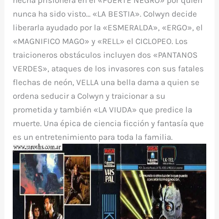
nunca ha sido visto… «LA BESTIA». Colwyn decide
liberarla ayudado por la «ESMERALDA», «ERGO», el
«MAGNIFICO MAGO» y «RELL» el CICLOPEO. Los
traicioneros obstáculos incluyen dos «PANTANOS
VERDES», ataques de los invasores con sus fatales
flechas de neón, VELLA una bella dama a quien se
ordena seducir a Colwyn y traicionar a su
prometida y también «LA VIUDA» que predice la
muerte. Una épica de ciencia ficción y fantasía que
es un entretenimiento para toda la familia.