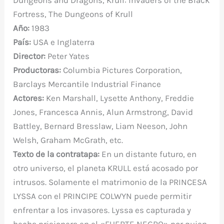
b
r
st
A
r
t
m
ar
Fortress, The Dungeons of Krull
o
p
ti
Año:
1983
o
p
r
País:
USA e Inglaterra
k
Director:
Peter Yates
Productoras:
Columbia Pictures Corporation,
Barclays Mercantile Industrial Finance
Actores:
Ken Marshall, Lysette Anthony, Freddie
Jones, Francesca Annis, Alun Armstrong, David
Battley, Bernard Bresslaw, Liam Neeson, John
Welsh, Graham McGrath, etc.
Texto de la contratapa:
En un distante futuro, en
otro universo, el planeta KRULL está acosado por
intrusos. Solamente el matrimonio de la PRINCESA
LYSSA con el PRINCIPE COLWYN puede permitir
enfrentar a los invasores. Lyssa es capturada y
hecha prisionera en el «FUERTE NEGRO» por quien