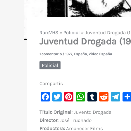
RaroVHS
»
Policial
»
Juventud Drogada (1
Juventud Drogada (19
1 comentario
/
1977
,
España
,
Video España
Policial
Compartir:
F
T
Pi
W
T
R
Te
a
w
nt
h
u
e
le
Título Original
:
Juventd Drogada
c
it
er
at
m
d
gr
Director:
José Truchado
e
te
e
s
bl
di
a
Productora:
Amanecer Films