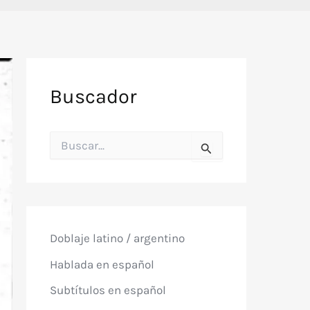
Buscador
B
u
s
c
a
r
p
o
Doblaje latino / argentino
r
:
Hablada en español
Subtítulos en español