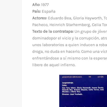
b
r
st
A
r
t
m
Año:
1977
o
p
País:
España
o
p
Actores:
Eduardo Bea, Gloria Hayworth, T
k
Pacheco, Heinrich Starhemberg, Celia Torr
Texto de la contratapa:
Un grupo de jóven
dominadopor el vicio y la corrupción, atra
unos laboratorios a quien inducen a robar
droga, no duda en hacerlo. Como una víc
enfrentándose a sí mismo con la esperanz
libere de aquel infierno.