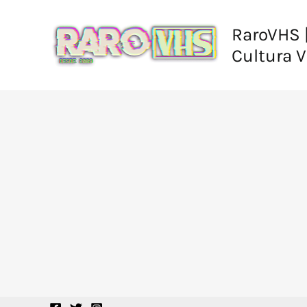
Ir
al
RaroVHS |
contenido
Cultura 