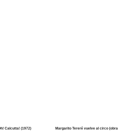
h! Calcutta! (1972)
Margarito Tereré vuelve al circo (obra