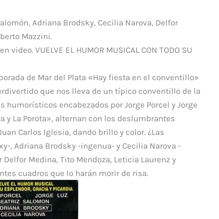
p
ar
Salomón, Adriana Brodsky, Cecilia Narova, Delfor
ti
berto Mazzini.
r
ra en video. VUELVE EL HUMOR MUSICAL CON TODO SU
porada de Mar del Plata «Hay fiesta en el conventillo»
divertido que nos lleva de un típico conventillo de la
hs humorísticos encabezados por Jorge Porcel y Jorge
a y La Porota», alternan con los deslumbrantes
an Carlos Iglesia, dando brillo y color. ¿Las
-, Adriana Brodsky -ingenua- y Cecilia Narova -
Delfor Medina, Tito Mendoza, Leticia Laurenz y
ntes cuadros que lo harán morir de risa.