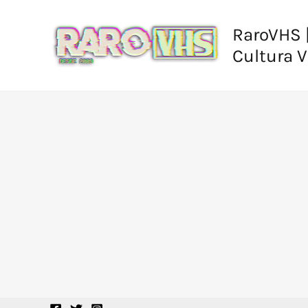
Ir
al
RaroVHS |
contenido
Cultura 