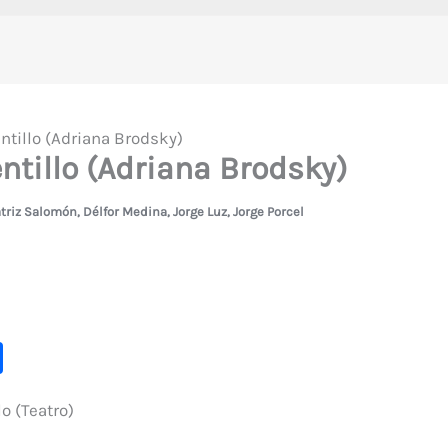
entillo (Adriana Brodsky)
entillo (Adriana Brodsky)
triz Salomón
,
Délfor Medina
,
Jorge Luz
,
Jorge Porcel
C
o
lo (Teatro)
m