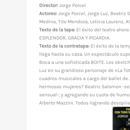
e
te
e
s
bl
di
a
Director:
Jorge Porcel
b
r
st
A
r
t
m
Actores:
Jorge Porcel, Jorge Luz, Beatriz 
o
p
Medina, Tito Mendoza, Leticia Laurenz, Al
o
p
Texto de la tapa:
El éxito del teatro aho
k
ESPLENDOR, GRACIA Y PICARDIA.
Texto de la contratapa:
El éxito de la tem
llega hasta su casa. Un espectáculo super
Boca a una sofisticada BOITE. Los sketc
Luz en su grandioso personaje de «La Tot
cuadros musicales a cargo del ballet de Ju
hermosas mujeres? Beatriz Salomon -sexy
sensual-; y agregando su cuota de humor 
Alberto Mazzini. Todos logrando desopila