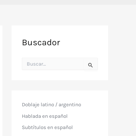
Buscador
B
u
s
c
a
r
p
o
Doblaje latino / argentino
r
:
Hablada en español
Subtítulos en español