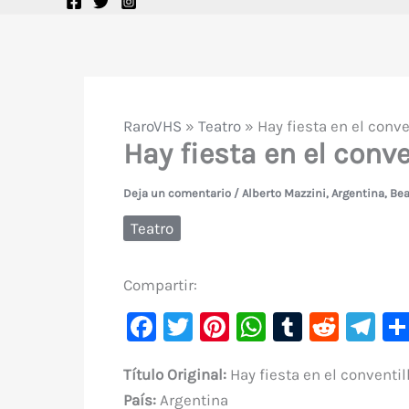
RaroVHS
»
Teatro
»
Hay fiesta en el conv
Hay fiesta en el conv
Deja un comentario
/
Alberto Mazzini
,
Argentina
,
Bea
Teatro
Compartir:
F
T
Pi
W
T
R
Te
a
w
nt
h
u
e
le
Título Original:
Hay fiesta en el conventil
c
it
er
at
m
d
gr
País:
Argentina