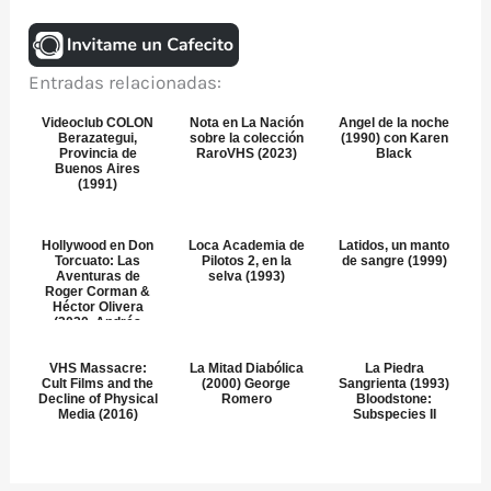
Entradas relacionadas:
Videoclub COLON
Nota en La Nación
Angel de la noche
Berazategui,
sobre la colección
(1990) con Karen
Provincia de
RaroVHS (2023)
Black
Buenos Aires
(1991)
Hollywood en Don
Loca Academia de
Latidos, un manto
Torcuato: Las
Pilotos 2, en la
de sangre (1999)
Aventuras de
selva (1993)
Roger Corman &
Héctor Olivera
(2020, Andrés
Fevrier)
VHS Massacre:
La Mitad Diabólica
La Piedra
Cult Films and the
(2000) George
Sangrienta (1993)
Decline of Physical
Romero
Bloodstone:
Media (2016)
Subspecies II