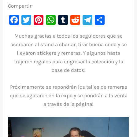
Compartir:
F
T
Pi
W
T
R
Te
C
a
w
nt
h
u
e
le
o
Muchas gracias a todos los seguidores que se
c
it
er
at
m
d
gr
m
acercaron al stand a charlar, tirar buena onda y se
e
te
e
s
bl
di
a
p
llevaron stickers y remeras. Y algunos hasta
b
r
st
A
r
t
m
ar
trajeron regalos para engrosar la colección y la
o
p
ti
base de datos!
o
p
r
k
Próximamente se repondrán los talles de remeras
que se agotaron en la expo y se pondrán a la venta
a través de la página!