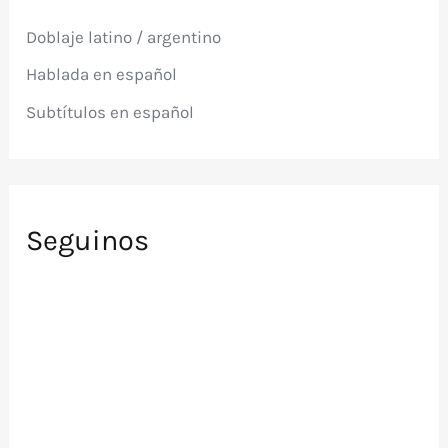
p
Doblaje latino / argentino
o
r
Hablada en español
:
Subtítulos en español
Seguinos