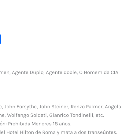
C
o
m
p
en, Agente Duplo, Agente doble, O Homem da CIA
ar
ti
r
, John Forsythe, John Steiner, Renzo Palmer, Angela
, Wolfango Soldati, Gianrico Tondinelli, etc.
ción: Prohibida Menores 18 años.
 del Hotel Hilton de Roma y mata a dos transeúntes.