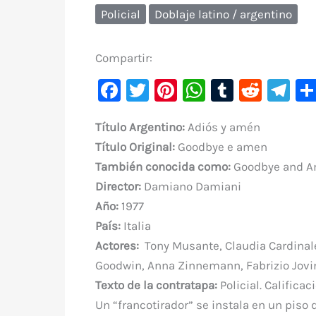
Policial
Doblaje latino / argentino
Compartir:
F
T
Pi
W
T
R
Te
a
w
nt
h
u
e
le
Título Argentino:
Adiós y amén
c
it
er
at
m
d
gr
Título Original:
Goodbye e amen
e
te
e
s
bl
di
a
También conocida como:
Goodbye and Am
b
r
st
A
r
t
m
Director:
Damiano Damiani
o
p
Año:
1977
o
p
País:
Italia
k
Actores:
Tony Musante, Claudia Cardinale
Goodwin, Anna Zinnemann, Fabrizio Jovine
Texto de la contratapa:
Policial. Califica
Un “francotirador” se instala en un piso