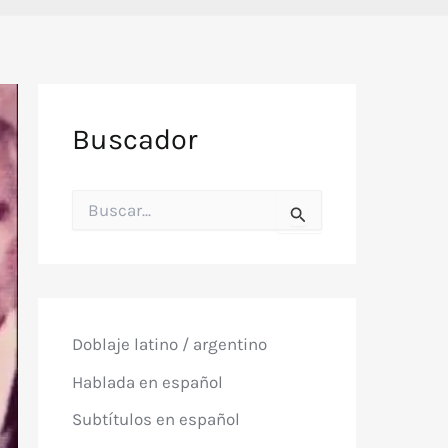
Buscador
B
u
s
c
a
r
p
o
Doblaje latino / argentino
r
:
Hablada en español
Subtítulos en español