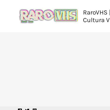
Ir
al
RaroVHS |
contenido
Cultura 