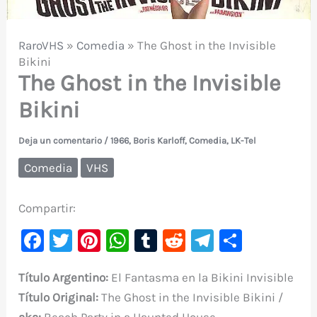
RaroVHS
»
Comedia
»
The Ghost in the Invisible
Bikini
The Ghost in the Invisible
Bikini
Deja un comentario
/
1966
,
Boris Karloff
,
Comedia
,
LK-Tel
Comedia
VHS
Compartir:
F
T
Pi
W
T
R
Te
C
a
w
nt
h
u
e
le
o
Título Argentino:
El Fantasma en la Bikini Invisible
c
it
er
at
m
d
gr
m
Título Original:
The Ghost in the Invisible Bikini /
e
te
e
s
bl
di
a
p