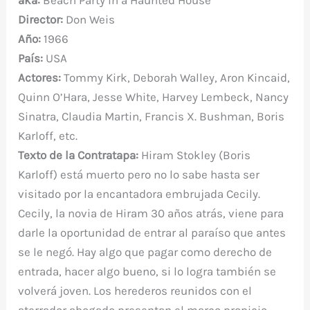
aka:
Beach Party in a Haunted House
b
r
st
A
r
t
m
ar
Director:
Don Weis
o
p
ti
Año:
1966
o
p
r
País:
USA
k
Actores:
Tommy Kirk, Deborah Walley, Aron Kincaid,
Quinn O’Hara, Jesse White, Harvey Lembeck, Nancy
Sinatra, Claudia Martin, Francis X. Bushman, Boris
Karloff, etc.
Texto de la Contratapa:
Hiram Stokley (Boris
Karloff) está muerto pero no lo sabe hasta ser
visitado por la encantadora embrujada Cecily.
Cecily, la novia de Hiram 30 años atrás, viene para
darle la oportunidad de entrar al paraíso que antes
se le negó. Hay algo que pagar como derecho de
entrada, hacer algo bueno, si lo logra también se
volverá joven. Los herederos reunidos con el