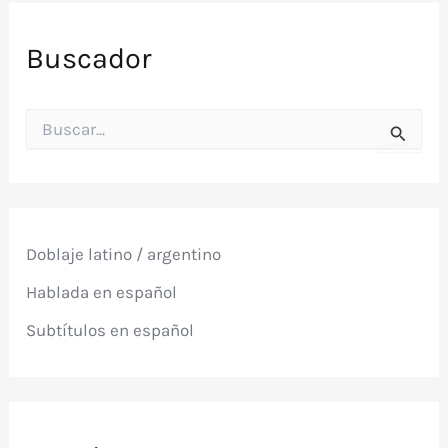
Buscador
B
u
s
c
a
r
p
Doblaje latino / argentino
o
r
Hablada en español
:
Subtítulos en español