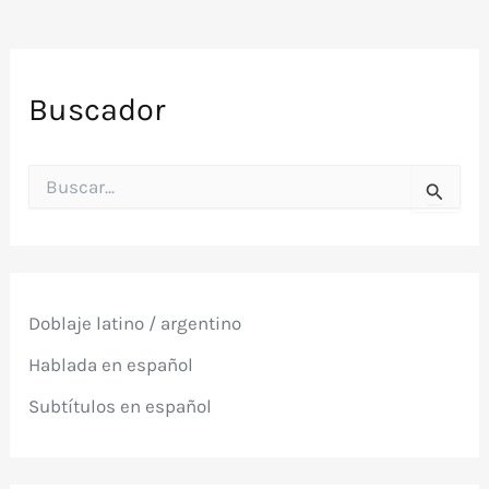
Buscador
B
u
s
c
a
r
p
Doblaje latino / argentino
o
r
Hablada en español
:
Subtítulos en español