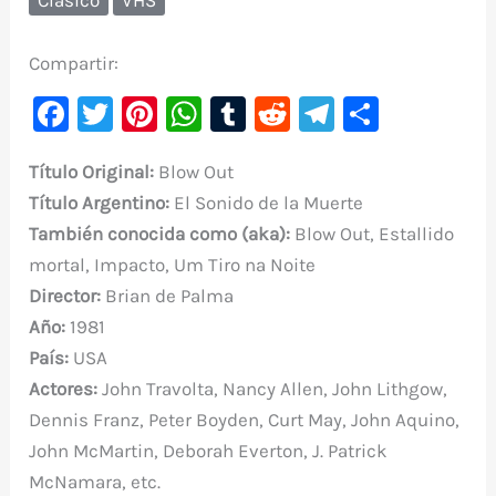
Compartir:
F
T
Pi
W
T
R
Te
C
a
w
nt
h
u
e
le
o
Título Original:
Blow Out
c
it
er
at
m
d
gr
m
Título
Argentino:
El Sonido de la Muerte
e
te
e
s
bl
di
a
p
También conocida como (aka):
Blow Out, Estallido
b
r
st
A
r
t
m
ar
mortal, Impacto, Um Tiro na Noite
o
p
ti
Director:
Brian de Palma
o
p
r
Año:
1981
k
País:
USA
Actores:
John Travolta, Nancy Allen, John Lithgow,
Dennis Franz, Peter Boyden, Curt May, John Aquino,
John McMartin, Deborah Everton, J. Patrick
McNamara, etc.