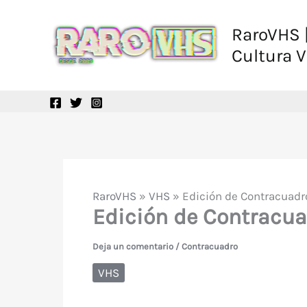
Ir
al
RaroVHS |
contenido
Cultura 
RaroVHS
»
VHS
»
Edición de Contracuadro
Edición de Contracuad
Deja un comentario
/
Contracuadro
VHS