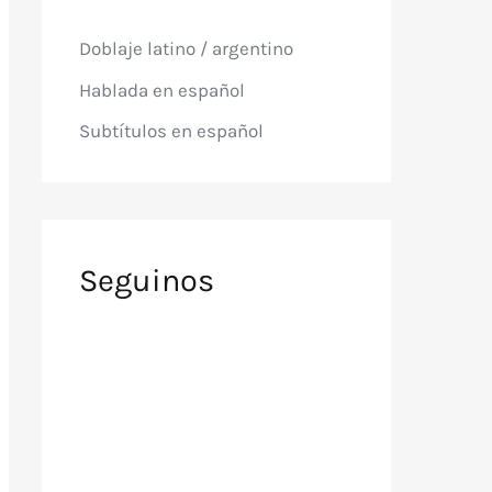
p
o
Doblaje latino / argentino
r
:
Hablada en español
Subtítulos en español
Seguinos