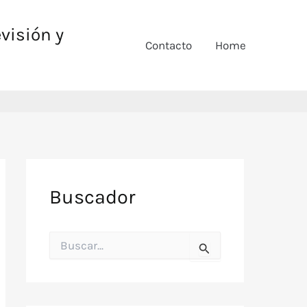
evisión y
Contacto
Home
Buscador
B
u
s
c
a
r