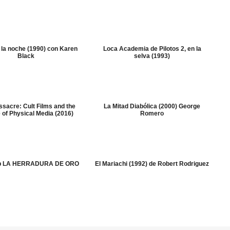
 la noche (1990) con Karen
Loca Academia de Pilotos 2, en la
Black
selva (1993)
sacre: Cult Films and the
La Mitad Diabólica (2000) George
 of Physical Media (2016)
Romero
ub LA HERRADURA DE ORO
El Mariachi (1992) de Robert Rodriguez