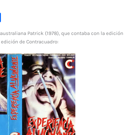
C
o
r australiana Patrick (1978), que contaba con la edición
m
 edición de Contracuadro:
p
ar
ti
r