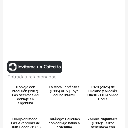
Entradas relacionadas:
Doblaje con
La Moto Fantástica
1978 (2025) de
Precisión (1987):
(1985) VHS | Joya
Luciano y Nicolás
Los secretos del
oculta infantil
Onetti - Frula Video
doblaje en
Home
argentina
Dibujo animado:
Catálogo: Películas
Zombie Nightmare
Las Aventuras de
con doblaje latino o
(1987): Terror
Hulk Hogan (1985)
argentino
ochentoso con