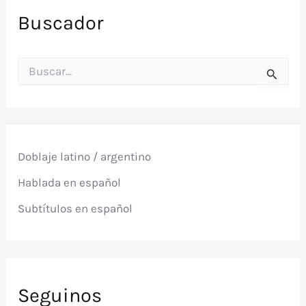
Buscador
B
u
s
c
a
r
p
Doblaje latino / argentino
o
r
Hablada en español
:
Subtítulos en español
Seguinos