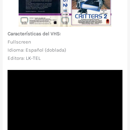
Características del VHS:
Fullscreen
Idioma: Español
(doblada)
Editor
a:
LK-TEL