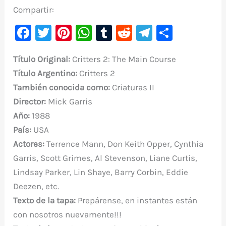
Compartir:
F
T
Pi
W
T
R
Te
C
a
w
nt
h
u
e
le
o
Título Original
:
Critters 2: The Main Course
c
it
er
at
m
d
gr
m
Título
Argentino:
Critters
2
e
te
e
s
bl
di
a
p
También conocida como:
Criaturas II
b
r
st
A
r
t
m
ar
Director:
Mick Garris
o
p
ti
Año:
1988
o
p
r
País:
USA
k
Actores:
Terrence Mann, Don Keith Opper, Cynthia
Garris, Scott Grimes, Al Stevenson, Liane Curtis,
Lindsay Parker, Lin Shaye, Barry Corbin, Eddie
Deezen, etc.
Texto de la tapa:
Prepárense, en instantes están
con nosotros nuevamente!!!