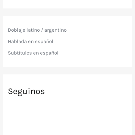
s
c
a
r
p
Doblaje latino / argentino
o
r
Hablada en español
:
Subtítulos en español
Seguinos