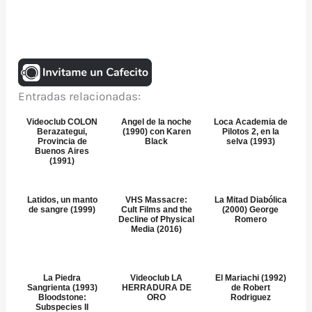
Entradas relacionadas:
Videoclub COLON
Angel de la noche
Loca Academia de
Berazategui,
(1990) con Karen
Pilotos 2, en la
Provincia de
Black
selva (1993)
Buenos Aires
(1991)
Latidos, un manto
VHS Massacre:
La Mitad Diabólica
de sangre (1999)
Cult Films and the
(2000) George
Decline of Physical
Romero
Media (2016)
La Piedra
Videoclub LA
El Mariachi (1992)
Sangrienta (1993)
HERRADURA DE
de Robert
Bloodstone:
ORO
Rodriguez
Subspecies II